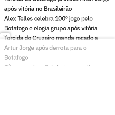
após vitória no Brasileirão
Alex Telles celebra 100º jogo pelo
Botafogo e elogia grupo após vitória
Torcida do Cruzeiro manda recado a
Artur Jorge após derrota para o
Botafogo
Dê suas notas: Botafogo aproveita
chance e bate o Cruzeiro fora de casa
Botafogo vence o Cruzeiro no Mineirão
em reencontro com Artur Jorge
Gol perdido em Cruzeiro x Botafogo