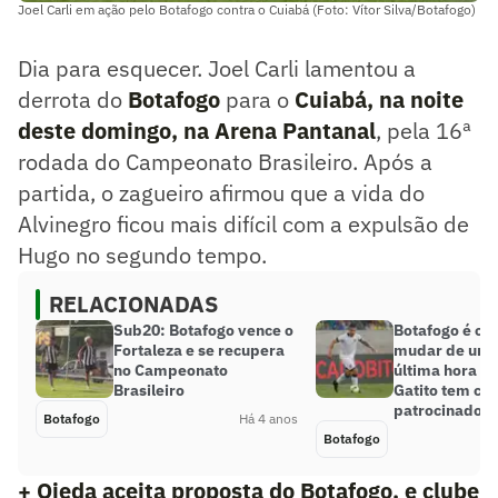
Joel Carli em ação pelo Botafogo contra o Cuiabá (Foto: Vítor Silva/Botafogo)
Dia para esquecer. Joel Carli lamentou a
derrota do
Botafogo
para o
Cuiabá, na noite
deste domingo, na Arena Pantanal
, pela 16ª
rodada do Campeonato Brasileiro. Após a
partida, o zagueiro afirmou que a vida do
Alvinegro ficou mais difícil com a expulsão de
Hugo no segundo tempo.
RELACIONADAS
Sub20: Botafogo vence o
Botafogo é ob
Fortaleza e se recupera
mudar de uni
no Campeonato
última hora e
Brasileiro
Gatito tem ca
patrocinador
Botafogo
Há 4 anos
Botafogo
+ Ojeda aceita proposta do Botafogo, e clube