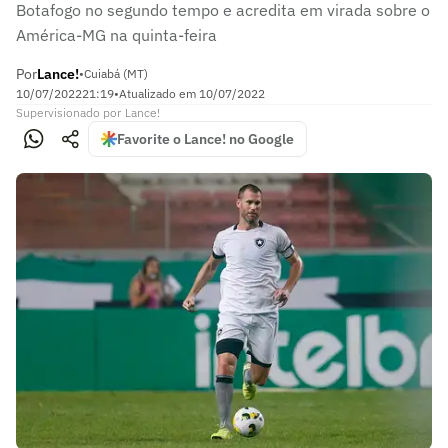
Botafogo no segundo tempo e acredita em virada sobre o
América-MG na quinta-feira
Por
Lance!
•
Cuiabá (MT)
10/07/2022
21:19
•
Atualizado em
10/07/2022
Supervisionado
por
Lance!
Favorite o Lance! no Google