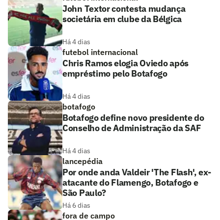
John Textor contesta mudança
societária em clube da Bélgica
Há 4 dias
futebol internacional
Chris Ramos elogia Oviedo após
empréstimo pelo Botafogo
Há 4 dias
botafogo
Botafogo define novo presidente do
Conselho de Administração da SAF
Há 4 dias
lancepédia
Por onde anda Valdeir 'The Flash', ex-
atacante do Flamengo, Botafogo e
São Paulo?
Há 6 dias
fora de campo