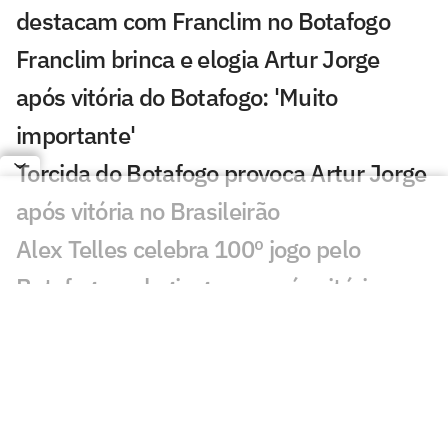
destacam com Franclim no Botafogo
Franclim brinca e elogia Artur Jorge
após vitória do Botafogo: 'Muito
importante'
Torcida do Botafogo provoca Artur Jorge
após vitória no Brasileirão
Alex Telles celebra 100º jogo pelo
Botafogo e elogia grupo após vitória
Torcida do Cruzeiro manda recado a
Artur Jorge após derrota para o
Botafogo
Dê suas notas: Botafogo aproveita