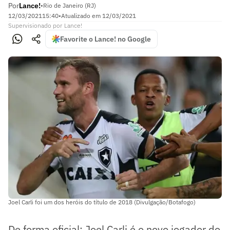
Por
Lance!
•
Rio de Janeiro (RJ)
12/03/2021
15:40
•
Atualizado em
12/03/2021
Supervisionado
por
Lance!
Favorite o Lance! no Google
Joel Carli foi um dos heróis do título de 2018 (Divulgação/Botafogo)
De forma oficial: Joel Carli é o novo jogador do