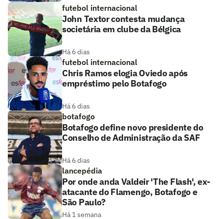
futebol internacional
John Textor contesta mudança
societária em clube da Bélgica
Há 6 dias
futebol internacional
Chris Ramos elogia Oviedo após
empréstimo pelo Botafogo
Há 6 dias
botafogo
Botafogo define novo presidente do
Conselho de Administração da SAF
Há 6 dias
lancepédia
Por onde anda Valdeir 'The Flash', ex-
atacante do Flamengo, Botafogo e
São Paulo?
Há 1 semana