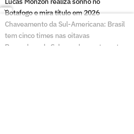
Lucas Monzón realiza sonho no
Botafogo e mira título em 2026
Chaveamento da Sul-Americana: Brasil
tem cinco times nas oitavas
Por onde anda Schwenck, ex-atacante
de Botafogo e Cruzeiro?
Botafogo recebe diploma de Patrimônio
Histórico, Cultural e Imaterial do Rio
Danilo Pereira é apresentado pelo
Botafogo e projeta passagem: 'Muito
motivado'
Botafogo se manifesta após morte de