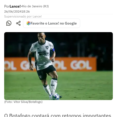
Por
Lance!
•
Rio de Janeiro (RJ)
26/06/2024
18:26
Supervisionado
por
Lance!
Favorite o Lance! no Google
(Foto: Vitor Silva/Botafogo)
O Botafogo contará com retornos importantes