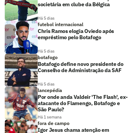
societária em clube da Bélgica
Há 5 dias
futebol internacional
Chris Ramos elogia Oviedo após
empréstimo pelo Botafogo
Há 5 dias
botafogo
Botafogo define novo presidente do
Conselho de Administração da SAF
Há 5 dias
lancepédia
Por onde anda Valdeir 'The Flash', ex-
atacante do Flamengo, Botafogo e
São Paulo?
Há 1 semana
fora de campo
Igor Jesus chama atenção em