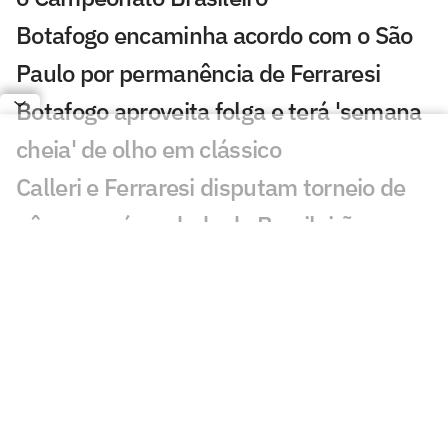
Botafogo encaminha acordo com o São
Paulo por permanência de Ferraresi
Botafogo aproveita folga e terá 'semana
cheia' de olho em clássico
Calleri e Ferraresi disputam torneio de
pôquer após rodada do Brasileirão
Ex-esposa de Artur Jorge 'curte' vitória
do Botafogo no Instagram
Jogos de hoje: quem joga no futebol e
onde assistir ao vivo – segunda
(27/07/2026)