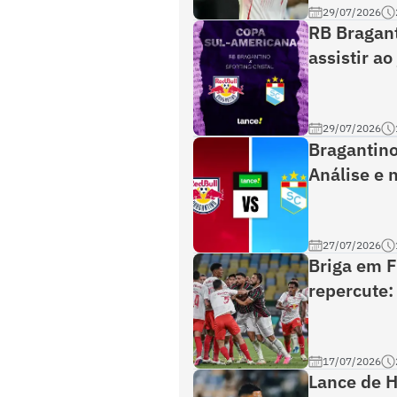
29/07/2026
RB Bragant
assistir a
29/07/2026
Bragantino 
Análise e 
27/07/2026
Briga em 
repercute:
17/07/2026
Lance de 