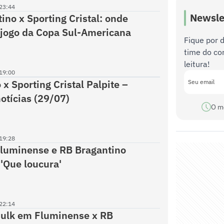
23:44
Newsle
ino x Sporting Cristal: onde
o jogo da Copa Sul-Americana
Fique por 
time do co
leitura!
19:00
x Sporting Cristal Palpite –
notícias (29/07)
O m
19:28
Fluminense e RB Bragantino
 'Que loucura'
22:14
Hulk em Fluminense x RB