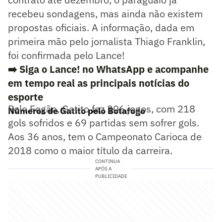
recebeu sondagens, mas ainda não existem
propostas oficiais. A informação, dada em
primeira mão pelo jornalista Thiago Franklin,
foi confirmada pelo Lance!
➡️ Siga o Lance! no WhatsApp e acompanhe
em tempo real as principais notícias do
esporte
Pelo Fogão, Gatito fez 206 jogos, com 218
Números de Gatito pelo Botafogo
gols sofridos e 69 partidas sem sofrer gols.
Aos 36 anos, tem o Campeonato Carioca de
2018 como o maior título da carreira.
CONTINUA
APÓS A
PUBLICIDADE