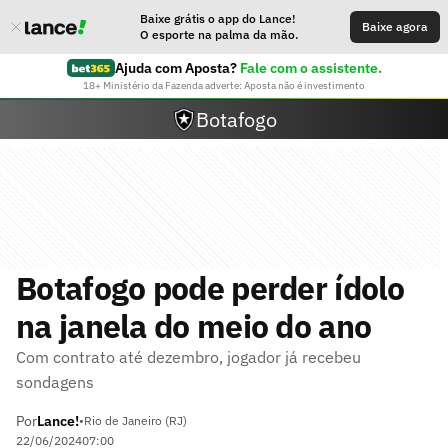
Baixe grátis o app do Lance!
Baixe agora
O esporte na palma da mão.
Ajuda com Aposta?
Fale com o assistente.
18+ Ministério da Fazenda adverte: Aposta não é investimento
Botafogo
Botafogo pode perder ídolo
na janela do meio do ano
Com contrato até dezembro, jogador já recebeu
sondagens
Por
Lance!
•
Rio de Janeiro (RJ)
22/06/2024
07:00