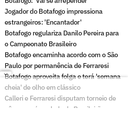
Botafogo: 'Vai se arrepender'
Jogador do Botafogo impressiona
estrangeiros: 'Encantador'
Botafogo regulariza Danilo Pereira para
o Campeonato Brasileiro
Botafogo encaminha acordo com o São
Paulo por permanência de Ferraresi
Botafogo aproveita folga e terá 'semana
cheia' de olho em clássico
Calleri e Ferraresi disputam torneio de
pôquer após rodada do Brasileirão
Ex-esposa de Artur Jorge 'curte' vitória