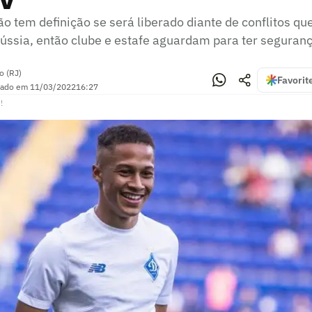
ão tem definição se será liberado diante de conflitos q
ússia, então clube e estafe aguardam para ter seguranç
o (RJ)
Favorit
zado em
11/03/2022
16:27
!