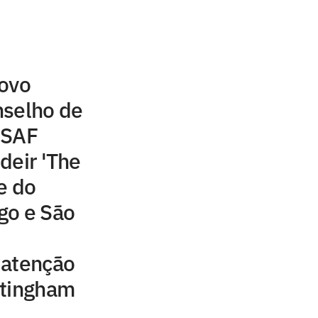
novo
nselho de
 SAF
deir 'The
e do
go e São
 atenção
ttingham