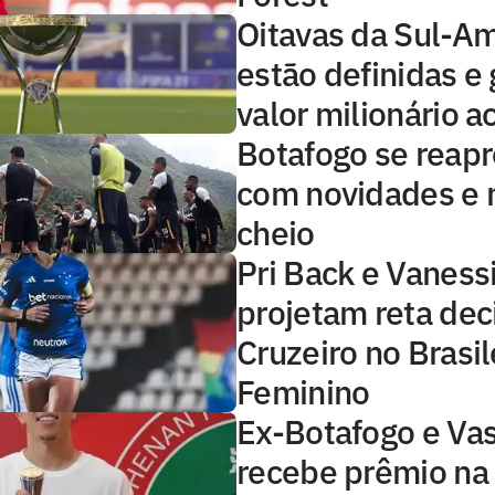
Oitavas da Sul-A
estão definidas e
valor milionário a
Botafogo se reap
com novidades e 
cheio
Pri Back e Vaness
projetam reta dec
Cruzeiro no Brasil
Feminino
Ex-Botafogo e Va
recebe prêmio na 