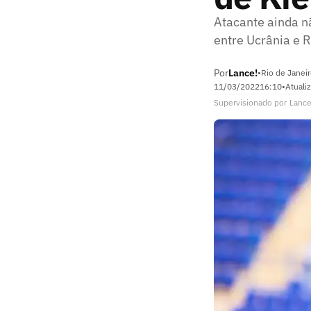
Atacante ainda n
entre Ucrânia e R
Por
Lance!
•
Rio de Janeir
11/03/2022
16:10
•
Atuali
Supervisionado
por
Lance