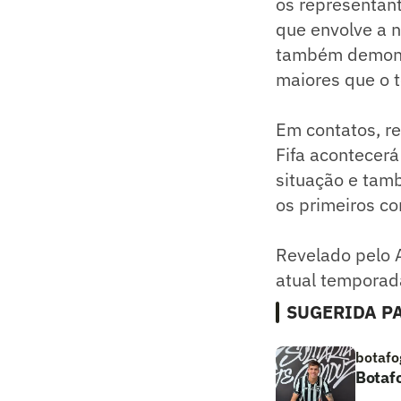
os representant
que envolve a n
também demonst
maiores que o t
Em contatos, re
Fifa acontecer
situação e tam
os primeiros co
Revelado pelo A
atual temporad
SUGERIDA PA
botafo
Botaf