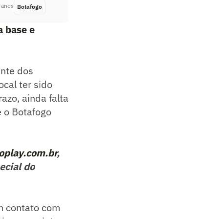
 anos
Botafogo
Há 4 anos
a base e
ante dos
cal ter sido
azo, ainda falta
e o Botafogo
oplay.com.br
,
ecial do
em contato com