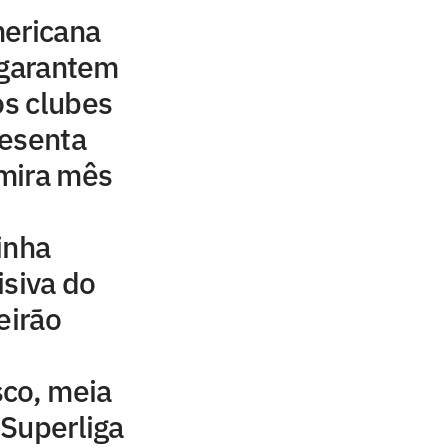
mericana
 garantem
os clubes
resenta
mira mês
inha
isiva do
eirão
sco, meia
Superliga