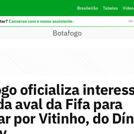
Brasileirão
Tabelas
Vídeo
tar?
Converse com o nosso assistente.
18+ 
Botafogo
go oficializa interes
a aval da Fifa para
r por Vitinho, do D
v