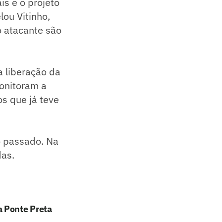
is e o projeto
lou Vitinho,
 atacante são
a liberação da
onitoram a
s que já teve
o passado. Na
das.
a Ponte Preta