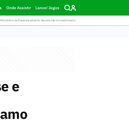
s
Onde Assistir
Lance! Jogos
Ministério da Fazenda adverte: Aposta não é investimento
se e
ínamo