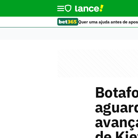
Quer uma ajuda antes de apos
Botafo
aguard
avança
de Kie