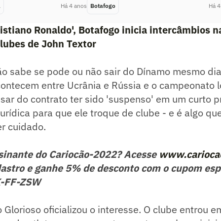
a
Há 4 anos
Botafogo
Há 4
istiano Ronaldo', Botafogo inicia intercâmbios n
lubes de John Textor
não sabe se pode ou não sair do Dínamo mesmo di
contecem entre Ucrânia e Rússia e o campeonato lo
sar do contrato ter sido 'suspenso' em um curto pr
jurídica para que ele troque de clube - e é algo qu
r cuidado.
ssinante do Cariocão-2022? Acesse
www.carioca
astro e ganhe 5% de desconto com o cupom esp
K-FF-ZSW
Glorioso oficializou o interesse. O clube entrou 