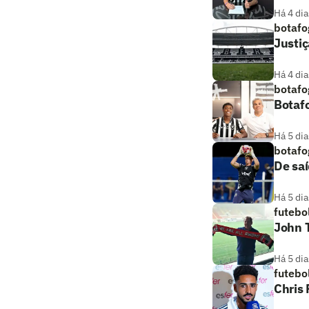
Há 4 dia
botafo
Justiç
Há 4 dia
botafo
Botaf
Há 5 dia
botafo
De saí
Há 5 dia
futebo
John T
Há 5 dia
futebo
Chris