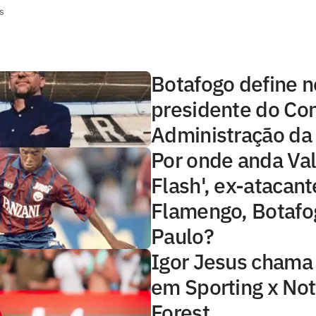
s
Botafogo define 
presidente do Co
Administração da
Por onde anda Val
Flash', ex-atacant
Flamengo, Botafo
Paulo?
Igor Jesus chama
em Sporting x No
Forest