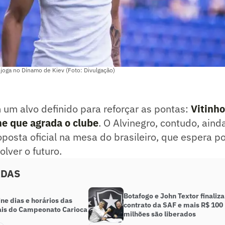
, joga no Dínamo de Kiev (Foto: Divulgação)
um alvo definido para reforçar as pontas:
Vitinh
e que agrada o clube
. O Alvinegro, contudo, ain
posta oficial na mesa do brasileiro, que espera p
olver o futuro.
ADAS
Botafogo e John Textor finaliz
ine dias e horários das
contrato da SAF e mais R$ 100
ais do Campeonato Carioca
milhões são liberados