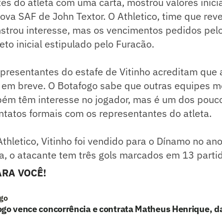
es do atleta com uma carta, mostrou valores inicia
ova SAF de John Textor. O Athletico, time que reve
rou interesse, mas os vencimentos pedidos pelo
eto inicial estipulado pelo Furacão.
presentantes do estafe de Vitinho acreditam que 
á em breve. O Botafogo sabe que outras equipes m
bém têm interesse no jogador, mas é um dos pouco
ntatos formais com os representantes do atleta.
thletico, Vitinho foi vendido para o Dínamo no an
a, o atacante tem três gols marcados em 13 parti
RA VOCÊ!
go
ogo vence concorrência e contrata Matheus Henrique, d