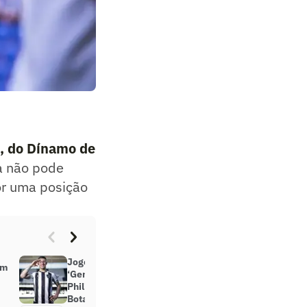
o, do Dínamo de
da não pode
or uma posição
Jogo aéreo, parte mental e
am
‘General’ na França: como joga
Philipe Sampaio, novo zagueiro do
Botafogo