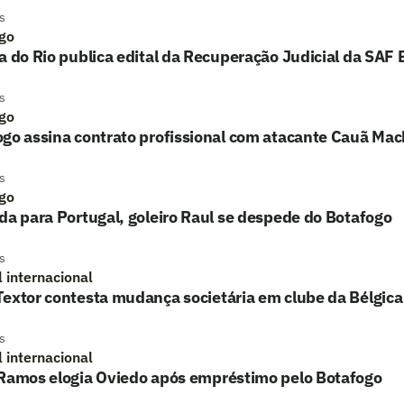
s
go
a do Rio publica edital da Recuperação Judicial da SAF
s
go
ogo assina contrato profissional com atacante Cauã Ma
s
go
da para Portugal, goleiro Raul se despede do Botafogo
s
l internacional
extor contesta mudança societária em clube da Bélgica
s
l internacional
 Ramos elogia Oviedo após empréstimo pelo Botafogo