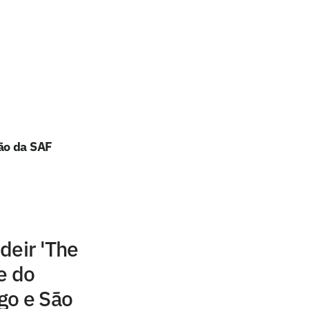
ão da SAF
deir 'The
e do
go e São