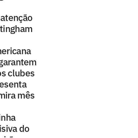
 atenção
ttingham
mericana
 garantem
os clubes
resenta
mira mês
inha
isiva do