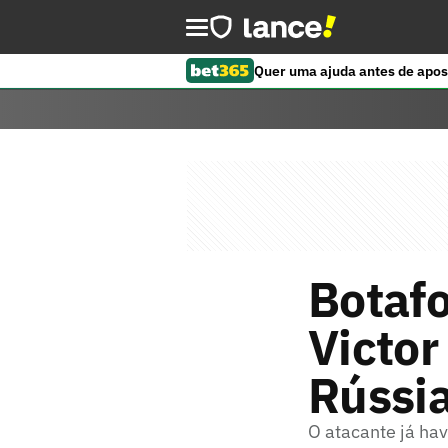
Quer uma ajuda antes de apos
Botaf
Victor
Rússi
O atacante já hav