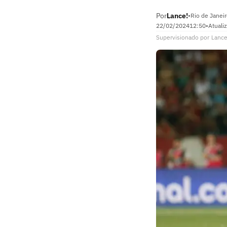
Por
Lance!
•
Rio de Janeir
22/02/2024
12:50
•
Atuali
Supervisionado
por
Lance