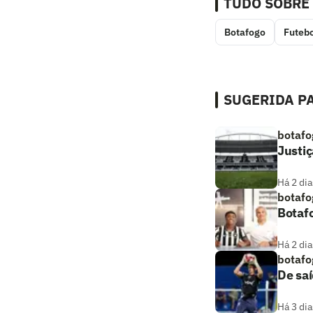
TUDO SOBRE
Botafogo
Futebo
SUGERIDA PA
botafo
Justiç
Há 2 dia
botafo
Botaf
Há 2 dia
botafo
De saí
Há 3 dia