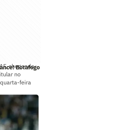
SAF, chegando
Lance! Botafogo
tular no
quarta-feira