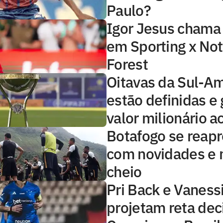
Paulo?
Igor Jesus chama
em Sporting x No
Forest
Oitavas da Sul-A
estão definidas e
valor milionário a
Botafogo se reap
com novidades e 
cheio
Pri Back e Vaness
projetam reta dec