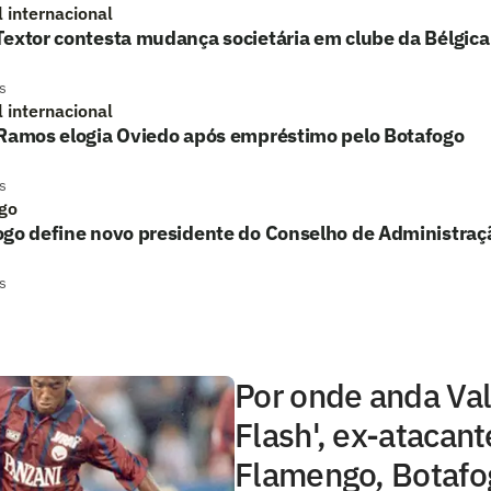
l internacional
extor contesta mudança societária em clube da Bélgica
s
l internacional
 Ramos elogia Oviedo após empréstimo pelo Botafogo
s
go
ogo define novo presidente do Conselho de Administraç
s
Por onde anda Val
Flash', ex-atacant
Flamengo, Botafo