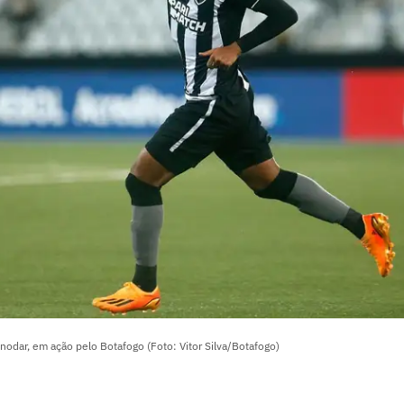
snodar, em ação pelo Botafogo (Foto: Vitor Silva/Botafogo)