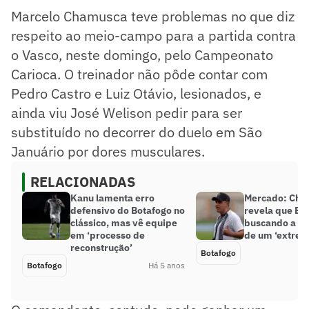
Marcelo Chamusca teve problemas no que diz
respeito ao meio-campo para a partida contra
o Vasco, neste domingo, pelo Campeonato
Carioca. O treinador não pôde contar com
Pedro Castro e Luiz Otávio, lesionados, e
ainda viu José Welison pedir para ser
substituído no decorrer do duelo em São
Januário por dores musculares.
RELACIONADAS
Kanu lamenta erro
Mercado: Cha
defensivo do Botafogo no
revela que Bo
clássico, mas vê equipe
buscando a co
em ‘processo de
de um ‘extrem
reconstrução’
Botafogo
Botafogo
Há 5 anos