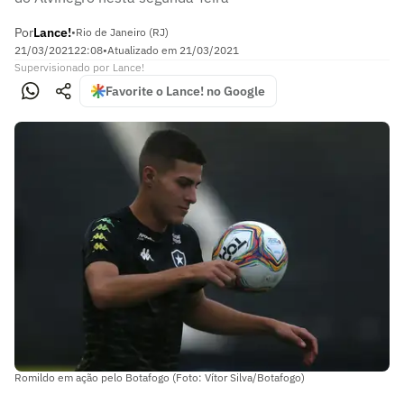
Por
Lance!
•
Rio de Janeiro (RJ)
21/03/2021
22:08
•
Atualizado em
21/03/2021
Supervisionado
por
Lance!
Favorite o Lance! no Google
Romildo em ação pelo Botafogo (Foto: Vítor Silva/Botafogo)