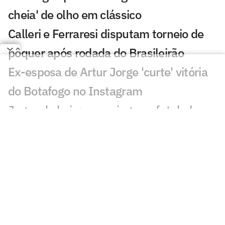
cheia' de olho em clássico
Calleri e Ferraresi disputam torneio de
pôquer após rodada do Brasileirão
Ex-esposa de Artur Jorge 'curte' vitória
do Botafogo no Instagram
Jogos de hoje: quem joga no futebol e
onde assistir ao vivo – segunda
(27/07/2026)
'Joias do Bairro' pedem passagem e se
destacam com Franclim no Botafogo
Franclim brinca e elogia Artur Jorge
após vitória do Botafogo: 'Muito