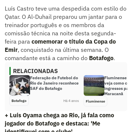
Luís Castro teve uma despedida com estilo do
Qatar. O Al-Duhail preparou um jantar para o
treinador português e os membros da
comissão técnica na noite desta segunda-
feira para
comemorar o título da Copa do
Emir
, conquistado na última semana. O
comandante está a caminho do
Botafogo
.
RELACIONADAS
Federação de Futebol do
Fluminense x 
Rio de Janeiro reconhece
veja como co
SAF do Botafogo
ingressos para
Maracanã
Botafogo
Há 4 anos
Fluminense
+ Luís Oyama chega ao Rio, já fala como
jogador do Botafogo e destaca: 'Me
identifiquei com o clube'