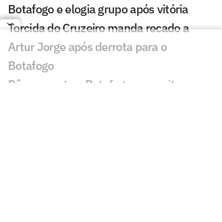
Botafogo e elogia grupo após vitória
Torcida do Cruzeiro manda recado a
Artur Jorge após derrota para o
Botafogo
Dê suas notas: Botafogo aproveita
chance e bate o Cruzeiro fora de casa
Botafogo vence o Cruzeiro no Mineirão
em reencontro com Artur Jorge
Gol perdido em Cruzeiro x Botafogo
causa revolta: 'Impressionante'
Veja gol em Cruzeiro x Botafogo: Justino
abre o placar