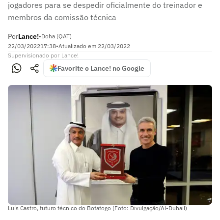
jogadores para se despedir oficialmente do treinador e
membros da comissão técnica
Por
Lance!
•
Doha (QAT)
22/03/2022
17:38
•
Atualizado em
22/03/2022
Supervisionado
por
Lance!
Favorite o Lance! no Google
Luís Castro, futuro técnico do Botafogo (Foto: Divulgação/Al-Duhail)