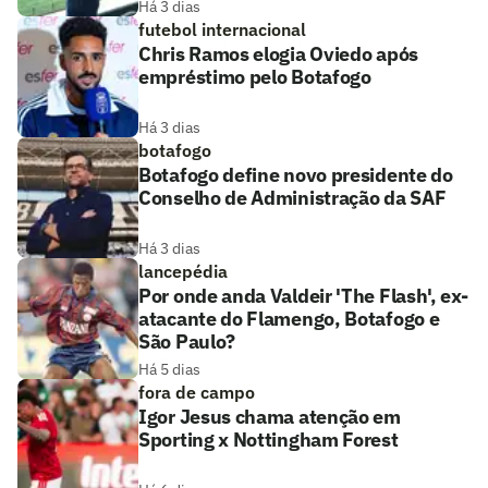
Há 3 dias
futebol internacional
Chris Ramos elogia Oviedo após
empréstimo pelo Botafogo
Há 3 dias
botafogo
Botafogo define novo presidente do
Conselho de Administração da SAF
Há 3 dias
lancepédia
Por onde anda Valdeir 'The Flash', ex-
atacante do Flamengo, Botafogo e
São Paulo?
Há 5 dias
fora de campo
Igor Jesus chama atenção em
Sporting x Nottingham Forest