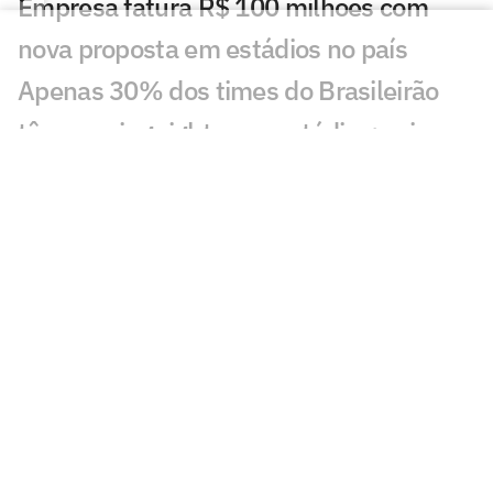
Empresa fatura R$ 100 milhões com
nova proposta em estádios no país
Apenas 30% dos times do Brasileirão
têm naming rights nos estádios; veja
lista
Goleiro Rafael vira alvo após São Paulo x
Bahia: 'Vergonhoso'
Com gol nos acréscimos, São Paulo e
Bahia empatam pelo Brasileirão; dê
suas notas
Veja os gols de São Paulo x Bahia: Erick
empata nos minutos finais