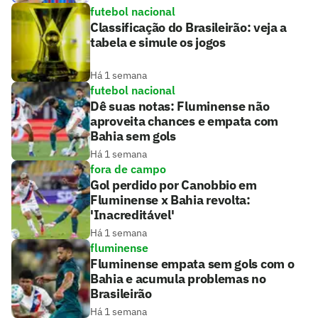
futebol nacional
Classificação do Brasileirão: veja a
tabela e simule os jogos
Há 1 semana
futebol nacional
Dê suas notas: Fluminense não
aproveita chances e empata com
Bahia sem gols
Há 1 semana
fora de campo
Gol perdido por Canobbio em
Fluminense x Bahia revolta:
'Inacreditável'
Há 1 semana
fluminense
Fluminense empata sem gols com o
Bahia e acumula problemas no
Brasileirão
Há 1 semana