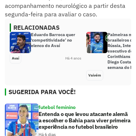
acompanhamento neurológico a partir desta
segunda-feira para avaliar o caso.
RELACIONADAS
Eduardo Barroca quer
Palmeiras mon
‘competitividade’ no
brasileiros de
elenco do Avaí
Rússia, Inter 
executivo de f
Corinthians nã
Avaí
Há 4 anos
Diego Costa… 
semana do Me
Vaivém
SUGERIDA PARA VOCÊ!
futebol feminino
Entenda o que levou atacante alemã
a escolher o Bahia para viver primeira
experiência no futebol brasileiro
Há 6 dias