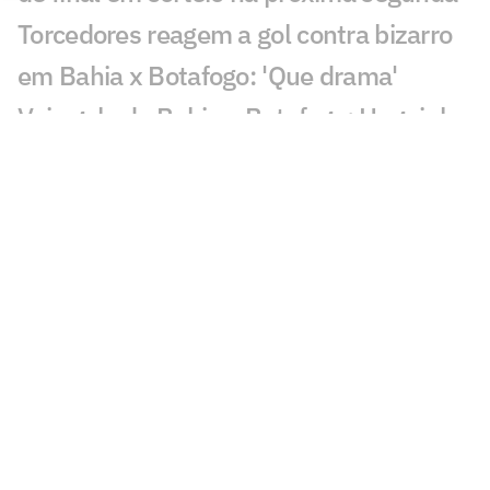
Torcedores reagem a gol contra bizarro
em Bahia x Botafogo: 'Que drama'
Veja gols de Bahia x Botafogo: Huguinho
faz golaço, mas Tricolor vira
Lesionados, suspensos e convocados da
18ª rodada do Brasileirão
Bahia x Botafogo: onde assistir e
prováveis escalações do jogo pelo
Brasileirão
Veja gols em Coritiba x Bahia: Lavega e
Breno Lopes viram para o Coxa