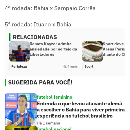
4ª rodada: Bahia x Sampaio Corrêa
5ª rodada: Ituano x Bahia
RELACIONADAS
Renato Kayzer admite
Sport deve jo
ansiedade por sorteio da
Arena Perna
Libertadores
diante do CRB
Fortaleza
Há 4 anos
Sport
SUGERIDA PARA VOCÊ!
futebol feminino
Entenda o que levou atacante alemã
a escolher o Bahia para viver primeira
experiência no futebol brasileiro
Há 1 semana
futebol nacional