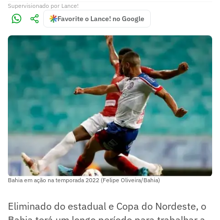
Supervisionado
por
Lance!
Favorite o Lance! no Google
Bahia em ação na temporada 2022 (Felipe Oliveira/Bahia)
Eliminado do estadual e Copa do Nordeste, o
Bahia terá um longo período para trabalhar a