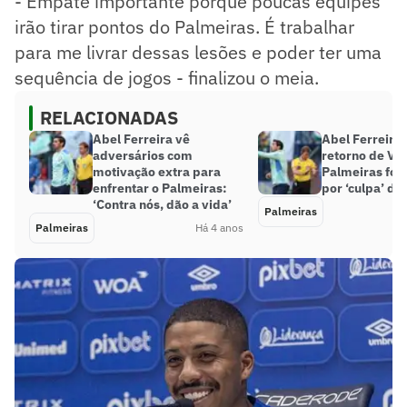
- Empate importante porque poucas equipes
irão tirar pontos do Palmeiras. É trabalhar
para me livrar dessas lesões e poder ter uma
sequência de jogos - finalizou o meia.
RELACIONADAS
Abel Ferreira vê
Abel Ferreira 
adversários com
retorno de Ve
motivação extra para
Palmeiras foi 
enfrentar o Palmeiras:
por ‘culpa’ do
‘Contra nós, dão a vida’
Palmeiras
Palmeiras
Há 4 anos