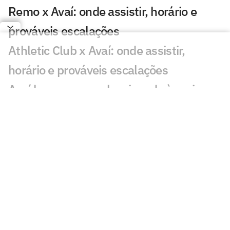
Remo x Avaí: onde assistir, horário e
prováveis escalações
Athletic Club x Avaí: onde assistir,
horário e prováveis escalações
Avaí lança campanha visando à maior
presença de sócios-torcedores na
Ressacada
Avaí x Athletico: onde assistir ao vivo,
horário e prováveis escalações do jogo
pela Série B
Athletico acerta com dirigente de clube
rival da Série B