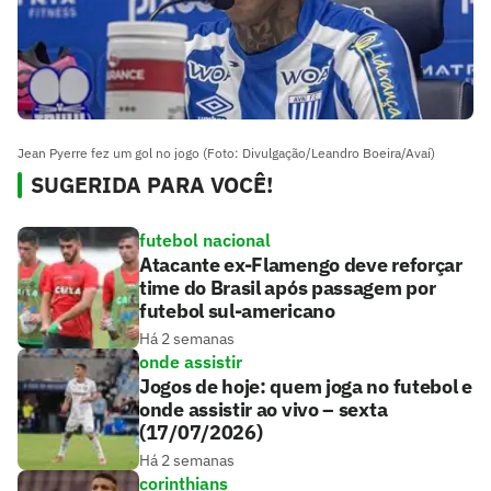
Jean Pyerre fez um gol no jogo (Foto: Divulgação/Leandro Boeira/Avaí)
SUGERIDA PARA VOCÊ!
futebol nacional
Atacante ex-Flamengo deve reforçar
time do Brasil após passagem por
futebol sul-americano
Há 2 semanas
onde assistir
Jogos de hoje: quem joga no futebol e
onde assistir ao vivo – sexta
(17/07/2026)
Há 2 semanas
corinthians