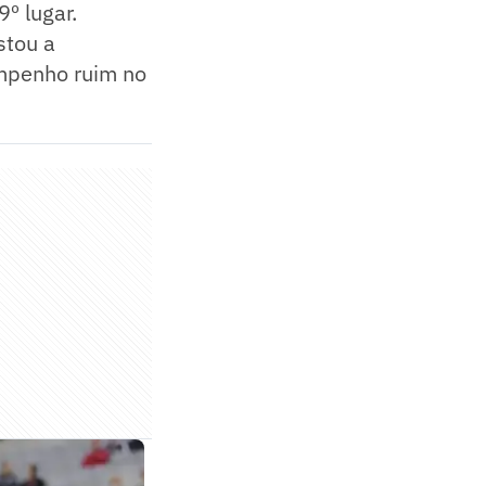
º lugar.
stou a
empenho ruim no