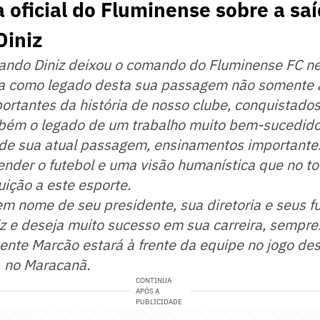
a oficial do Fluminense sobre a sa
Diniz
nando Diniz deixou o comando do Fluminense FC n
eixa como legado desta sua passagem não somente 
portantes da história de nosso clube, conquistad
ém o legado de um trabalho muito bem-sucedid
 de sua atual passagem, ensinamentos importante
ender o futebol e uma visão humanística que no t
ição a este esporte.
m nome de seu presidente, sua diretoria e seus fu
z e deseja muito sucesso em sua carreira, sempre. 
nte Marcão estará à frente da equipe no jogo dest
a, no Maracanã.
CONTINUA
APÓS A
PUBLICIDADE