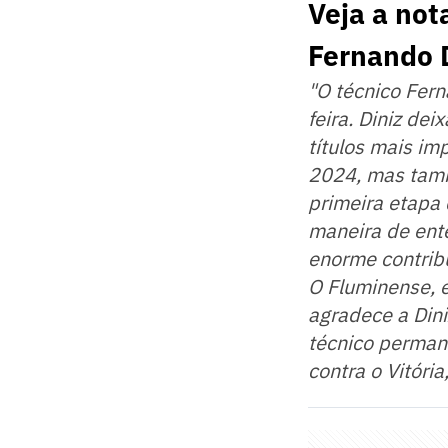
Veja a not
Fernando 
"O técnico Fer
feira. Diniz d
títulos mais im
2024, mas tamb
primeira etapa
maneira de ent
enorme contribu
O Fluminense, e
agradece a Dini
técnico permane
contra o Vitóri