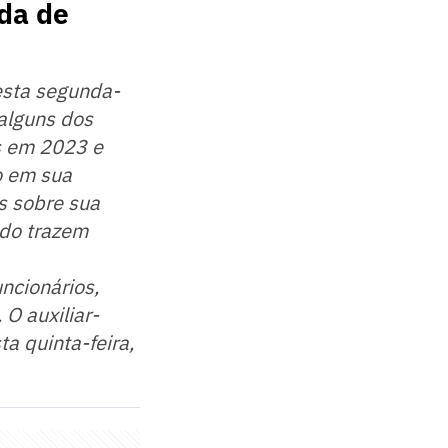
ída de
esta segunda-
alguns dos
os em 2023 e
o em sua
s sobre sua
odo trazem
ncionários,
O auxiliar-
a quinta-feira,