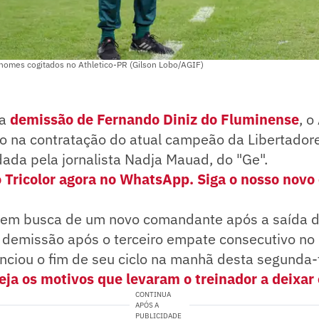
nomes cogitados no Athletico-PR (Gilson Lobo/AGIF)
da
demissão de Fernando Diniz do Fluminense
, o
o na contratação do atual campeão da Libertadore
dada pela jornalista Nadja Mauad, do "Ge".
o Tricolor agora no WhatsApp. Siga o nosso novo
 em busca de um novo comandante após a saída d
u demissão após o terceiro empate consecutivo n
unciou o fim de seu ciclo na manhã desta segunda-f
eja os motivos que levaram o treinador a deixar 
CONTINUA
APÓS A
PUBLICIDADE