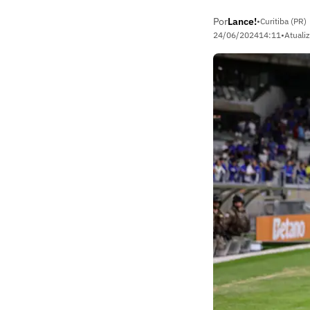
Por
Lance!
•
Curitiba (PR)
24/06/2024
14:11
•
Atuali