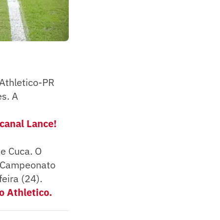
 Athletico-PR
s. A
 canal Lance!
e Cuca. O
o Campeonato
eira (24).
o Athletico.