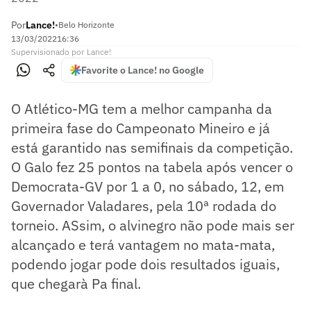
Por
Lance!
•
Belo Horizonte
13/03/2022
16:36
Supervisionado
por
Lance!
Favorite o Lance! no Google
O Atlético-MG tem a melhor campanha da
primeira fase do Campeonato Mineiro e já
está garantido nas semifinais da competição.
O Galo fez 25 pontos na tabela após vencer o
Democrata-GV por 1 a 0, no sábado, 12, em
Governador Valadares, pela 10ª rodada do
torneio. ASsim, o alvinegro não pode mais ser
alcançado e terá vantagem no mata-mata,
podendo jogar pode dois resultados iguais,
que chegarà Pa final.