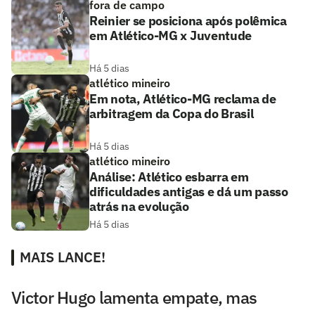
fora de campo
Reinier se posiciona após polêmica
em Atlético-MG x Juventude
Há 5 dias
atlético mineiro
Em nota, Atlético-MG reclama de
arbitragem da Copa do Brasil
Há 5 dias
atlético mineiro
Análise: Atlético esbarra em
dificuldades antigas e dá um passo
atrás na evolução
Há 5 dias
MAIS LANCE!
Victor Hugo lamenta empate, mas