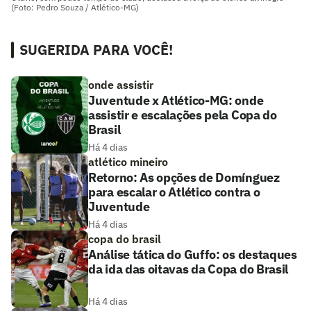
(Foto: Pedro Souza / Atlético-MG)
SUGERIDA PARA VOCÊ!
onde assistir
Juventude x Atlético-MG: onde
assistir e escalações pela Copa do
Brasil
Há 4 dias
atlético mineiro
Retorno: As opções de Domínguez
para escalar o Atlético contra o
Juventude
Há 4 dias
copa do brasil
Análise tática do Guffo: os destaques
da ida das oitavas da Copa do Brasil
Há 4 dias