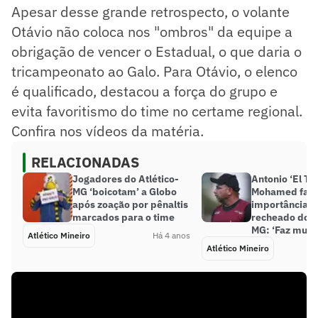
Apesar desse grande retrospecto, o volante
Otávio não coloca nos "ombros" da equipe a
obrigação de vencer o Estadual, o que daria o
tricampeonato ao Galo. Para Otávio, o elenco
é qualificado, destacou a força do grupo e
evita favoritismo do time no certame regional.
Confira nos vídeos da matéria.
RELACIONADAS
Jogadores do Atlético-
Antonio ‘El Tu
MG ‘boicotam’ a Globo
Mohamed fala
após zoação por pênaltis
importância d
marcados para o time
recheado do A
MG: ‘Faz muita
Atlético Mineiro
Há 4 anos
Atlético Mineiro