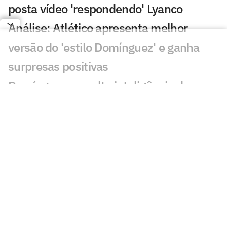
posta vídeo 'respondendo' Lyanco
Análise: Atlético apresenta melhor
versão do 'estilo Domínguez' e ganha
surpresas positivas
Domínguez ressalta inteligência do
Atlético e destaca: 'Temos que acreditar'
Herói da vitória, Igor Gomes desabafa
sobre situação no Atlético: 'Não tem
sido fácil'
Dê suas notas: avalie a atuação dos
jogadores de Palmeiras x Atlético-MG
Palmeiras perde para o Atlético-MG e vê