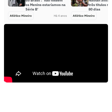
do Brasil’: ‘não fossem
Nathan Silva 
os Menins estaríamos na
três titulos n
Série B’
80 dias
Atlético Mineiro
Há 4 anos
Atlético Mineiro