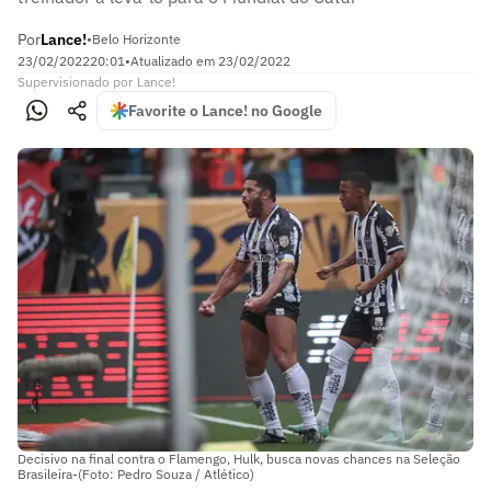
Por
Lance!
•
Belo Horizonte
23/02/2022
20:01
•
Atualizado em
23/02/2022
Supervisionado
por
Lance!
Favorite o Lance! no Google
Decisivo na final contra o Flamengo, Hulk, busca novas chances na Seleção
Brasileira-(Foto: Pedro Souza / Atlético)