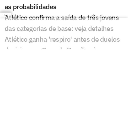
as probabilidades
Atlético confirma a saída de três jovens
das categorias de base: veja detalhes
Atlético ganha 'respiro' antes de duelos
decisivos na Copa do Brasil: veja
programação
Atlético mantém ação de ingressos
gratuitos contra o Juventude: veja
preços e onde comprar
Após derrota do Palmeiras, Vitor Roque
posta vídeo 'respondendo' Lyanco
Análise: Atlético apresenta melhor