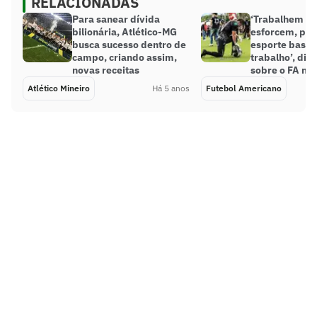
RELACIONADAS
Para sanear dívida
‘Trabalhem du
bilionária, Atlético-MG
esforcem, poi
busca sucesso dentro de
esporte basea
campo, criando assim,
trabalho’, diz
novas receitas
sobre o FA no 
Atlético Mineiro
Há 5 anos
Futebol Americano