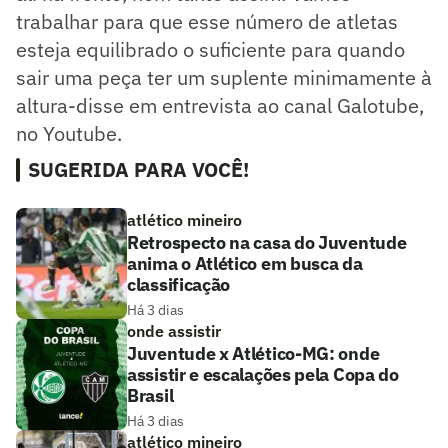
trabalhar para que esse número de atletas
esteja equilibrado o suficiente para quando
sair uma peça ter um suplente minimamente à
altura-disse em entrevista ao canal Galotube,
no Youtube.
SUGERIDA PARA VOCÊ!
atlético mineiro
Retrospecto na casa do Juventude
anima o Atlético em busca da
classificação
Há 3 dias
onde assistir
Juventude x Atlético-MG: onde
assistir e escalações pela Copa do
Brasil
Há 3 dias
atlético mineiro