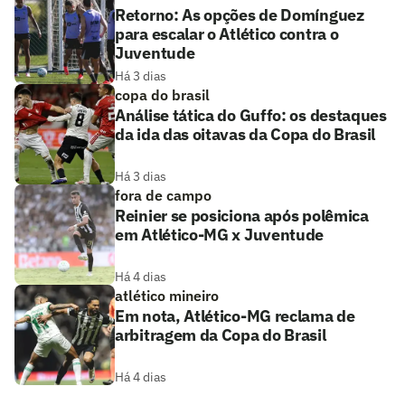
Retorno: As opções de Domínguez
para escalar o Atlético contra o
Juventude
Há 3 dias
copa do brasil
Análise tática do Guffo: os destaques
da ida das oitavas da Copa do Brasil
Há 3 dias
fora de campo
Reinier se posiciona após polêmica
em Atlético-MG x Juventude
Há 4 dias
atlético mineiro
Em nota, Atlético-MG reclama de
arbitragem da Copa do Brasil
Há 4 dias