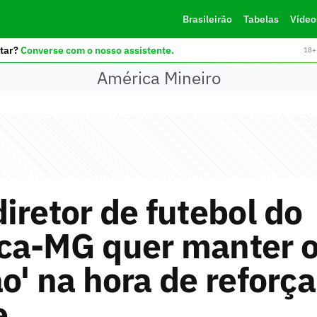
Brasileirão
Tabelas
Vídeo
tar?
Converse com o nosso assistente.
18+ 
América Mineiro
iretor de futebol do
ca-MG quer manter o
o' na hora de reforça
e