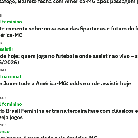
tafogo, Barreto fecha com América-MG após passagem 
s
l feminino
e comenta sobre nova casa das Spartanas e futuro do f
érica-MG
s
sistir
de hoje: quem joga no futebol e onde assistir ao vivo – 
6/2026)
eses
l nacional
e Juventude x América-MG: odds e onde assistir hoje
eses
l feminino
o Brasil Feminina entra na terceira fase com clássicos 
 veja jogos
eses
ense