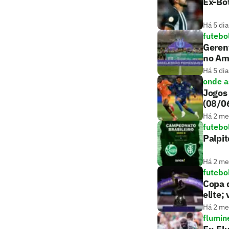
Ex-Bo
Há 5 dia
futebo
Gerent
no Am
Há 5 dia
onde as
Jogos 
(08/0
Há 2 m
futebo
Palpit
Há 2 m
futebo
Copa d
elite;
Há 2 m
flumin