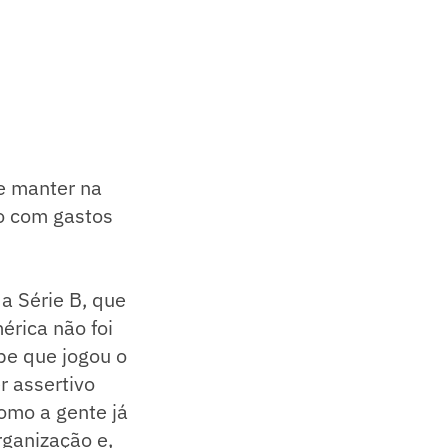
e manter na
ho com gastos
a Série B, que
érica não foi
pe que jogou o
r assertivo
omo a gente já
rganização e,