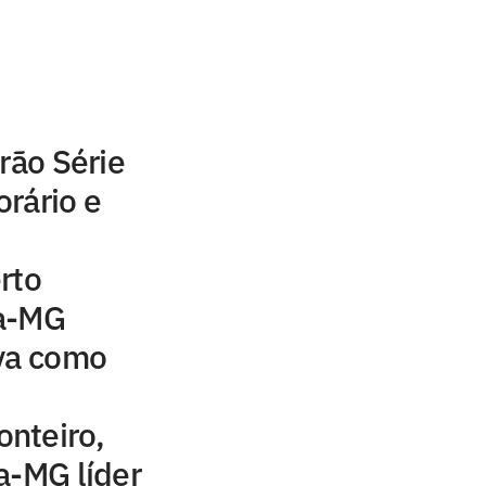
rão Série
orário e
rto
ca-MG
lva como
nteiro,
a-MG líder