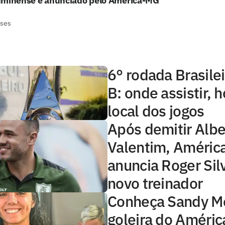
uminense é anunciado pelo América-MG
eses
6° rodada Brasilei
B: onde assistir, h
local dos jogos
Após demitir Albe
Valentim, Améri
anuncia Roger Si
novo treinador
Conheça Sandy Mo
goleira do Améric