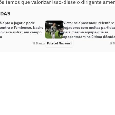
ós temos que valorizar isso-disse o dirigente amer
ADAS
á apto a jogar e pode
Victor se aposentou: relembre
 contra o Tombense. Nacho
jogadores com muitas partida
ão deve entrar em campo
pela mesma equipe que se
lo
aposentaram na última décad
Há 5 anos
Futebol Nacional
Há 5