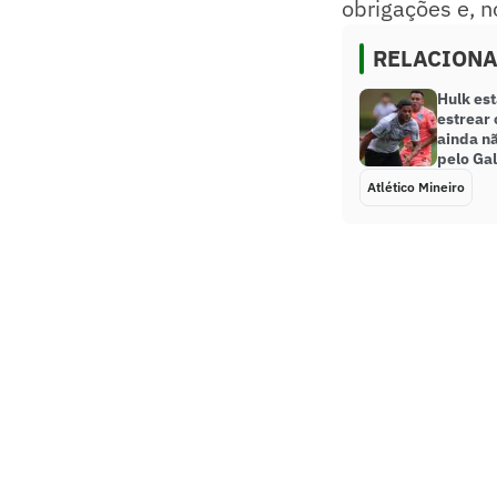
obrigações e, n
RELACION
Hulk est
estrear
ainda n
pelo Ga
Atlético Mineiro