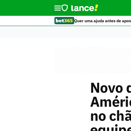
Quer uma ajuda antes de apos
Novo d
Améri
no chã
equip