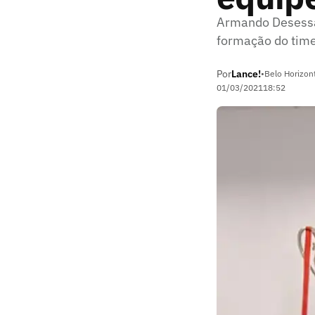
Armando Desessa
formação do time 
Por
Lance!
•
Belo Horizon
01/03/2021
18:52