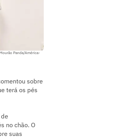
(Mourão Panda/América-
 comentou sobre
ue terá os pés
 de
s no chão. O
pre suas