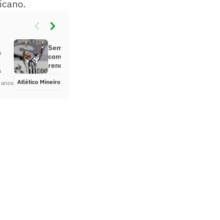
icano.
Sem contrato, Tardelli aguarda
s
conversa com o Galo sobre
renovação
a
Atlético Mineiro
Há 5 anos
 anos