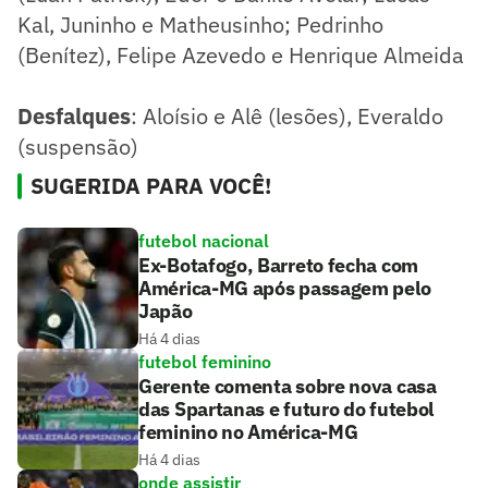
Kal, Juninho e Matheusinho; Pedrinho
(Benítez), Felipe Azevedo e Henrique Almeida
Desfalques
: Aloísio e Alê (lesões), Everaldo
(suspensão)
SUGERIDA PARA VOCÊ!
futebol nacional
Ex-Botafogo, Barreto fecha com
América-MG após passagem pelo
Japão
Há 4 dias
futebol feminino
Gerente comenta sobre nova casa
das Spartanas e futuro do futebol
feminino no América-MG
Há 4 dias
onde assistir