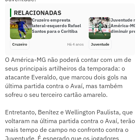
RELACIONADAS
Cruzeiro empresta
Juventude rec
lateral-esquerdo Rafael
América-MG p
Santos para o Coritiba
diminuir preju
Cruzeiro
Há 4 anos
Juventude
O América-MG não poderá contar com um de
seus principais artilheiros da temporada: o
atacante Everaldo, que marcou dois gols na
última partida contra o Avaí, mas também
sofreu o seu terceiro cartão amarelo.
Entretanto, Benítez e Wellington Paulista, que
voltaram na última partida contra o Avaí, terão
mais tempo de campo no confronto contra o
Juventude. É esperado que os jogadores