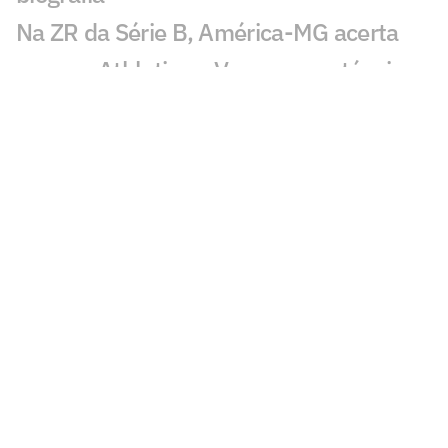
Na ZR da Série B, América-MG acerta
com ex-Athletico e Vasco como técnico
América-MG x Athletico: onde assistir
ao vivo, horário e prováveis escalações
do jogo pela Série B
Novorizontino x América: onde assistir,
horário e prováveis escalações
Copa do Brasil feminina: veja os
confrontos da 3ª fase
Corinthians x América pelo Brasileirão
Sub-20: onde assistir, horário e