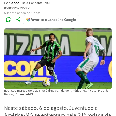
Por
Lance!
•
Belo Horizonte (MG)
05/08/2022
15:27
Supervisionado
por
Lance!
Favorite o Lance! no Google
Everaldo marcou dois gols na última partida do América-MG - Foto: Mourão
Panda / América-MG
Neste sábado, 6 de agosto, Juventude e
América-MG se enfrentam pela 21ª rodada da