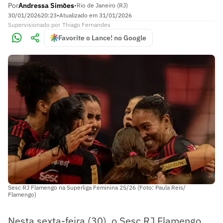
Por
Andressa Simões
•
Rio de Janeiro (RJ)
30/01/2026
20:23
•
Atualizado em
31/01/2026
Supervisionado
por
Thiago Fernandes
Favorite o Lance! no Google
Sesc RJ Flamengo na Superliga Feminina 25/26 (Foto: Paula Reis/
Flamengo)
Nesta sexta-feira (30), o Sesc RJ Flamengo