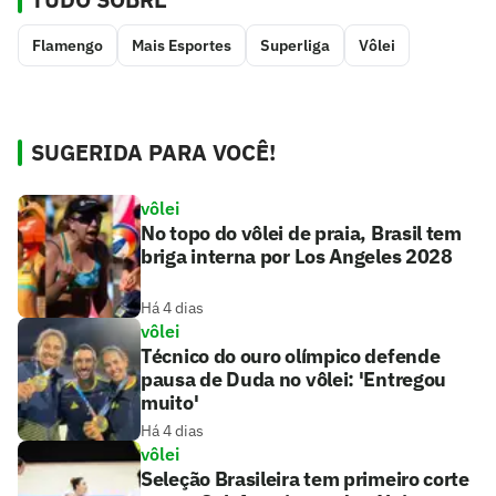
Flamengo
Mais Esportes
Superliga
Vôlei
SUGERIDA PARA VOCÊ!
vôlei
No topo do vôlei de praia, Brasil tem
briga interna por Los Angeles 2028
Há 4 dias
vôlei
Técnico do ouro olímpico defende
pausa de Duda no vôlei: 'Entregou
muito'
Há 4 dias
vôlei
Seleção Brasileira tem primeiro corte