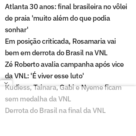
Atlanta 30 anos: final brasileira no vôlei
de praia 'muito além do que podia
sonhar'
Em posição criticada, Rosamaria vai
bem em derrota do Brasil na VNL
Zé Roberto avalia campanha após vice
da VNL: 'É viver esse luto'
Kudiess, Tainara, Gabi e Nyeme ficam
sem medalha da VNL
Derrota do Brasil na final da VNL
maltrata torcedores: 'Dor'
Quem fez mais falta para o Brasil na