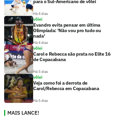
para o Sul-Americano de vôlei
Há 4 dias
vôlei
Evandro evita pensar em última
Olimpíada: 'Não vou pro tudo ou
nada'
Há 4 dias
vôlei
Carol e Rebecca são prata no Elite 16
de Copacabana
Há 5 dias
vôlei
Veja como foi a derrota de
Carol/Rebecca em Copacabana
Há 5 dias
MAIS LANCE!