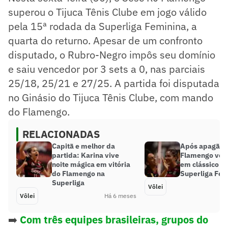
superou o Tijuca Tênis Clube em jogo válido
pela 15ª rodada da Superliga Feminina, a
quarta do returno. Apesar de um confronto
disputado, o Rubro-Negro impôs seu domínio
e saiu vencedor por 3 sets a 0, nas parciais
25/18, 25/21 e 27/25. A partida foi disputada
no Ginásio do Tijuca Tênis Clube, com mando
do Flamengo.
RELACIONADAS
Capitã e melhor da
Após apagão n
partida: Karina vive
Flamengo ven
noite mágica em vitória
em clássico na
do Flamengo na
Superliga Fem
Superliga
Vôlei
Vôlei
Há 6 meses
➡️
Com três equipes brasileiras, grupos do