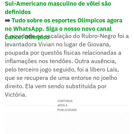
Sul-Americano masculino de vôlei são
definidos
➡️
Tudo sobre os esportes Olímpicos agora
no WhatsApp. Siga o nosso novo canal
A novidade na escalação do Rubro-Negro foi a
Lance! Olímpico
levantadora Vivian no lugar de Giovana,
poupada por questõs físicas relacionadas a
inflamações nos tendões. Outra ausência,
pelo terceiro jogo seguido, foi a líbero Laís,
que se recupera de uma entorse no joelho
direito. Ela vem sendo substituída por
Victória.
CONTINUA
APÓS A
PUBLICIDADE