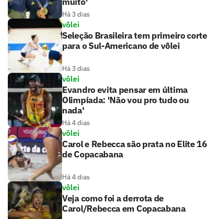
muito'
Há 3 dias
vôlei
Seleção Brasileira tem primeiro corte
para o Sul-Americano de vôlei
Há 3 dias
vôlei
Evandro evita pensar em última
Olimpíada: 'Não vou pro tudo ou
nada'
Há 4 dias
vôlei
Carol e Rebecca são prata no Elite 16
de Copacabana
Há 4 dias
vôlei
Veja como foi a derrota de
Carol/Rebecca em Copacabana