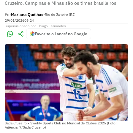
Cruzeiro, Campinas e Minas são os times brasileiros
Por
Mariana Quélhas
•
Rio de Janeiro (RJ)
29/01/2026
09:24
Supervisionado
por
Thiago Fernandes
Favorite o Lance! no Google
Sada Cruzeiro x Swehly Sports Club no Mundial de Clubes 2025 (Foto:
Agência i7/Sada Cruzeiro)