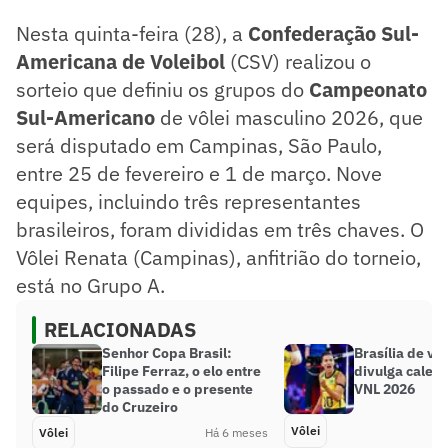
Nesta quinta-feira (28), a
Confederação Sul-
Americana de Voleibol
(CSV) realizou o
sorteio que definiu os grupos do
Campeonato
Sul-Americano
de vôlei masculino 2026, que
será disputado em Campinas, São Paulo,
entre 25 de fevereiro e 1 de março. Nove
equipes, incluindo três representantes
brasileiros, foram divididas em três chaves. O
Vôlei Renata (Campinas), anfitrião do torneio,
está no Grupo A.
RELACIONADAS
Senhor Copa Brasil:
Brasília de vo
Filipe Ferraz, o elo entre
divulga calen
o passado e o presente
VNL 2026
do Cruzeiro
Vôlei
Vôlei
Há 6 meses