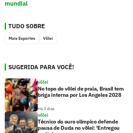
mundial
TUDO SOBRE
Mais Esportes
Vôlei
SUGERIDA PARA VOCÊ!
vôlei
No topo do vôlei de praia, Brasil tem
briga interna por Los Angeles 2028
Há 3 dias
vôlei
Técnico do ouro olímpico defende
pausa de Duda no vôlei: 'Entregou