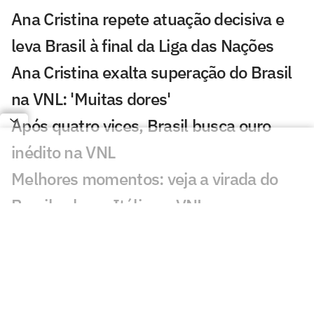
Ana Cristina repete atuação decisiva e
leva Brasil à final da Liga das Nações
Ana Cristina exalta superação do Brasil
na VNL: 'Muitas dores'
Após quatro vices, Brasil busca ouro
inédito na VNL
Melhores momentos: veja a virada do
Brasil sobre a Itália na VNL
Zé Roberto elogia atuação do Brasil
contra a Itália no tie-break:
'Excepcional'
Brasil bate a Itália no tie-break e vai à