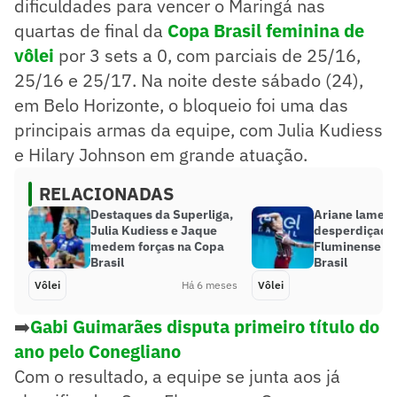
dificuldades para vencer o Maringá nas
quartas de final da
Copa Brasil feminina de
vôlei
por 3 sets a 0, com parciais de 25/16,
25/16 e 25/17. Na noite deste sábado (24),
em Belo Horizonte, o bloqueio foi uma das
principais armas da equipe, com Julia Kudiess
e Hilary Johnson em grande atuação.
RELACIONADAS
Destaques da Superliga,
Ariane lament
Julia Kudiess e Jaque
desperdiçada
medem forças na Copa
Fluminense n
Brasil
Brasil
Vôlei
Há 6 meses
Vôlei
➡️
Gabi Guimarães disputa primeiro título do
ano pelo Conegliano
Com o resultado, a equipe se junta aos já