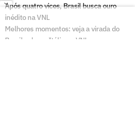
Após quatro vices, Brasil busca ouro
inédito na VNL
Melhores momentos: veja a virada do
Brasil sobre a Itália na VNL
Zé Roberto elogia atuação do Brasil
contra a Itália no tie-break:
'Excepcional'
Brasil bate a Itália no tie-break e vai à
final da Liga das Nações
Veja os lances da classificação do Brasil
para a final da Liga das Nações
Brasil x Itália na semifinal da VNL: