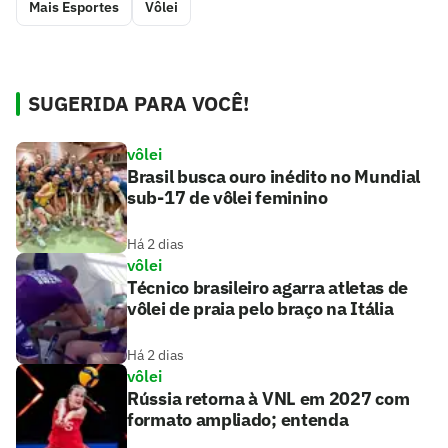
Mais Esportes
Vôlei
SUGERIDA PARA VOCÊ!
vôlei
Brasil busca ouro inédito no Mundial
sub-17 de vôlei feminino
Há 2 dias
vôlei
Técnico brasileiro agarra atletas de
vôlei de praia pelo braço na Itália
Há 2 dias
vôlei
Rússia retorna à VNL em 2027 com
formato ampliado; entenda