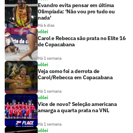
Evandro evita pensar em última
Olimpíada: 'Não vou pro tudo ou
nada'
Há 6 dias
vôlei
Carol e Rebecca são prata no Elite 16
de Copacabana
Há 1 semana
vôlei
Veja como foi a derrota de
Carol/Rebecca em Copacabana
Há 1 semana
vôlei
Vice de novo? Seleção americana
amarga a quarta prata na VNL
Há 1 semana
vôlei