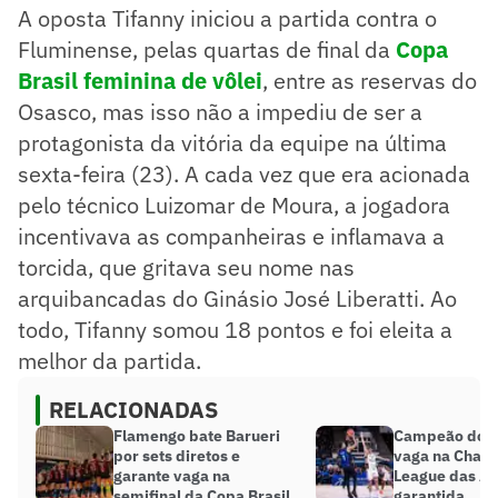
A oposta Tifanny iniciou a partida contra o
Fluminense, pelas quartas de final da
Copa
Brasil feminina de vôlei
, entre as reservas do
Osasco, mas isso não a impediu de ser a
protagonista da vitória da equipe na última
sexta-feira (23). A cada vez que era acionada
pelo técnico Luizomar de Moura, a jogadora
incentivava as companheiras e inflamava a
torcida, que gritava seu nome nas
arquibancadas do Ginásio José Liberatti. Ao
todo, Tifanny somou 18 pontos e foi eleita a
melhor da partida.
RELACIONADAS
Flamengo bate Barueri
Campeão do S
por sets diretos e
vaga na Cham
garante vaga na
League das A
semifinal da Copa Brasil
garantida