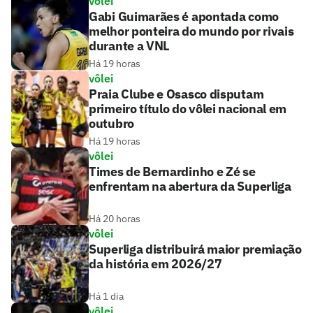
vôlei
Gabi Guimarães é apontada como
melhor ponteira do mundo por rivais
durante a VNL
Há 19 horas
vôlei
Praia Clube e Osasco disputam
primeiro título do vôlei nacional em
outubro
Há 19 horas
vôlei
Times de Bernardinho e Zé se
enfrentam na abertura da Superliga
Há 20 horas
vôlei
Superliga distribuirá maior premiação
da história em 2026/27
Há 1 dia
vôlei