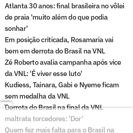
Atlanta 30 anos: final brasileira no vôlei
de praia 'muito além do que podia
sonhar'
Em posição criticada, Rosamaria vai
bem em derrota do Brasil na VNL
Zé Roberto avalia campanha após vice
da VNL: 'É viver esse luto'
Kudiess, Tainara, Gabi e Nyeme ficam
sem medalha da VNL
Derrota do Brasil na final da VNL
maltrata torcedores: 'Dor'
Quem fez mais falta para o Brasil na