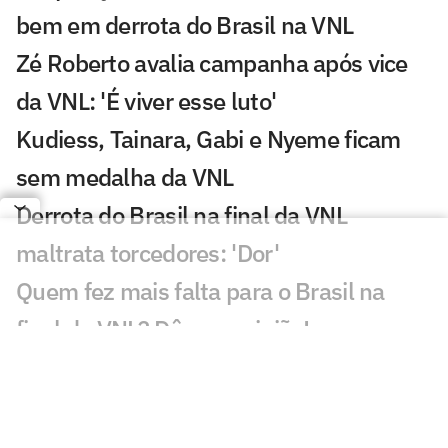
bem em derrota do Brasil na VNL
Zé Roberto avalia campanha após vice
da VNL: 'É viver esse luto'
Kudiess, Tainara, Gabi e Nyeme ficam
sem medalha da VNL
Derrota do Brasil na final da VNL
maltrata torcedores: 'Dor'
Quem fez mais falta para o Brasil na
final da VNL? Dê sua opinião!
Brasil coloca quatro jogadoras entre os
destaques estatísticos da VNL
Vargas ganha MVP e completa seleção