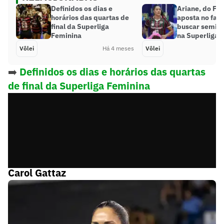
Definidos os dias e
Ariane, do Fl
horários das quartas de
aposta no fato
final da Superliga
buscar semifin
Feminina
na Superliga 
Vôlei
Há 4 meses
Vôlei
➡️
Definidos os dias e horários das quartas
de final da Superliga Feminina
Praia Clube 3 x 1 Tijuca: a despedida de
Carol Gattaz