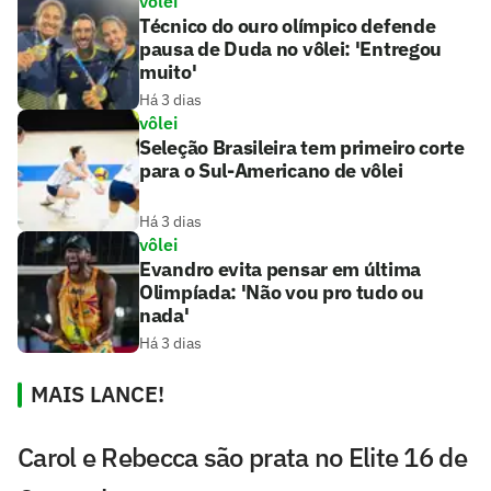
vôlei
Técnico do ouro olímpico defende
pausa de Duda no vôlei: 'Entregou
muito'
Há 3 dias
vôlei
Seleção Brasileira tem primeiro corte
para o Sul-Americano de vôlei
Há 3 dias
vôlei
Evandro evita pensar em última
Olimpíada: 'Não vou pro tudo ou
nada'
Há 3 dias
MAIS LANCE!
Carol e Rebecca são prata no Elite 16 de