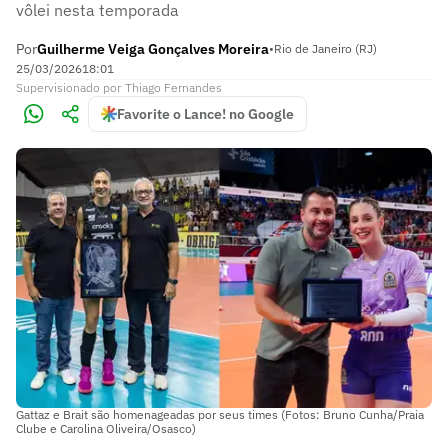
vôlei nesta temporada
Por
Guilherme Veiga Gonçalves Moreira
•
Rio de Janeiro (RJ)
25/03/2026
18:01
Supervisionado
por
Thiago Fernandes
Favorite o Lance! no Google
Gattaz e Brait são homenageadas por seus times (Fotos: Bruno Cunha/Praia
Clube e Carolina Oliveira/Osasco)