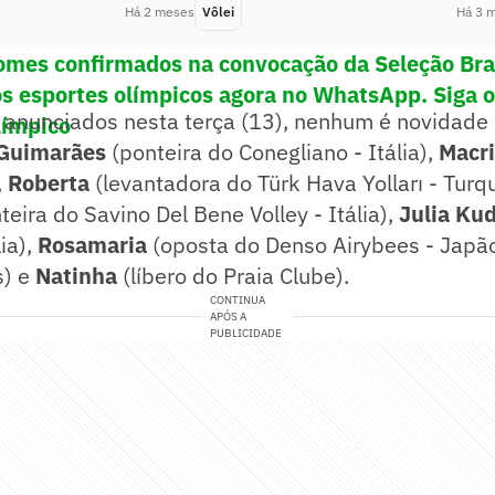
Há 2 meses
Vôlei
Há 3 
omes confirmados na convocação da Seleção Bras
os esportes olímpicos agora no WhatsApp. Siga 
 anunciados nesta terça (13), nenhum é novidade 
límpico
 Guimarães
(ponteira do Conegliano - Itália),
Macri
,
Roberta
(levantadora do Türk Hava Yolları - Turqu
eira do Savino Del Bene Volley - Itália),
Julia Ku
ia),
Rosamaria
(oposta do Denso Airybees - Japã
s) e
Natinha
(líbero do Praia Clube).
CONTINUA
APÓS A
PUBLICIDADE