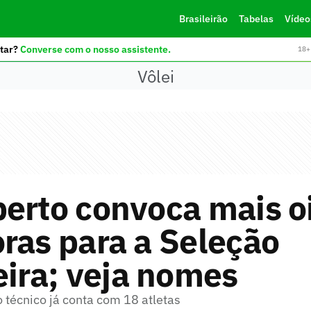
Brasileirão
Tabelas
Vídeo
tar?
Converse com o nosso assistente.
18+ 
Vôlei
erto convoca mais o
ras para a Seleção
eira; veja nomes
do técnico já conta com 18 atletas