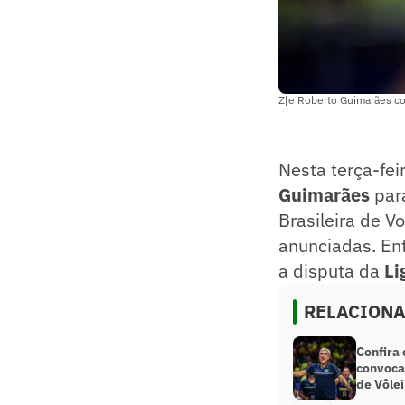
Z[e Roberto Guimarães con
Nesta terça-fe
Guimarães
par
Brasileira de V
anunciadas. Ent
a disputa da
Li
RELACION
Confira
convoca
de Vôlei