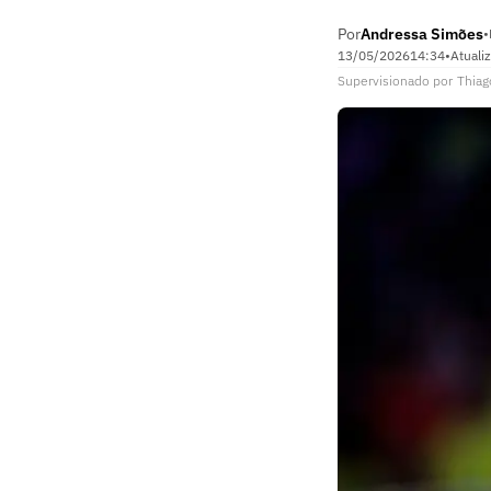
Por
Andressa Simões
•
13/05/2026
14:34
•
Atuali
Supervisionado
por
Thiag