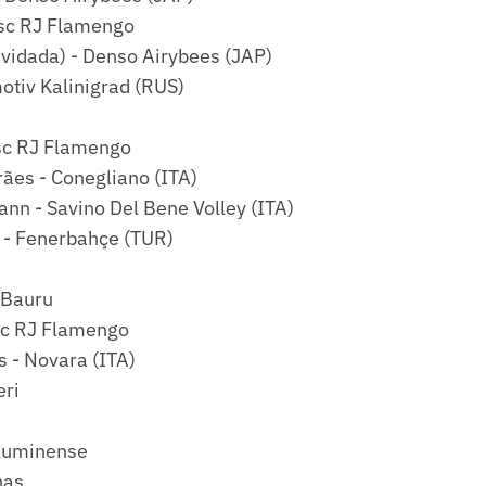
esc RJ Flamengo
nvidada) - Denso Airybees (JAP)
otiv Kalinigrad (RUS)
sc RJ Flamengo
ães - Conegliano (ITA)
nn - Savino Del Bene Volley (ITA)
a - Fenerbahçe (TUR)
 Bauru
sc RJ Flamengo
s - Novara (ITA)
eri
Fluminense
nas