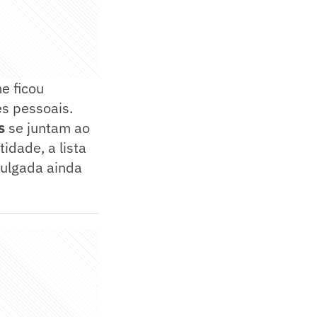
e ficou
es pessoais.
s
se juntam ao
idade, a lista
ivulgada ainda