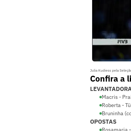
Julia Kudiess pela Seleçã
Confira a 
LEVANTADOR
Macris - Pra
Roberta - Tü
Bruninha (c
OPOSTAS
Rosamaria -