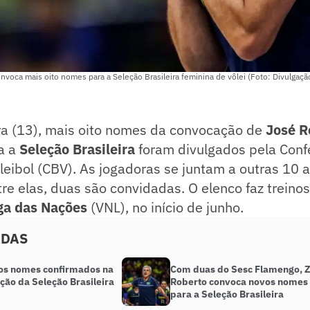
voca mais oito nomes para a Seleção Brasileira feminina de vôlei (Foto: Divulgaçã
ira (13), mais oito nomes da convocação de
José R
a a
Seleção Brasileira
foram divulgados pela Con
oleibol (CBV). As jogadoras se juntam a outras 10 a
re elas, duas são convidadas. O elenco faz treino
ga das Nações
(VNL), no início de junho.
ADAS
 os nomes confirmados na
Com duas do Sesc Flamengo, 
ção da Seleção Brasileira
Roberto convoca novos nomes
para a Seleção Brasileira