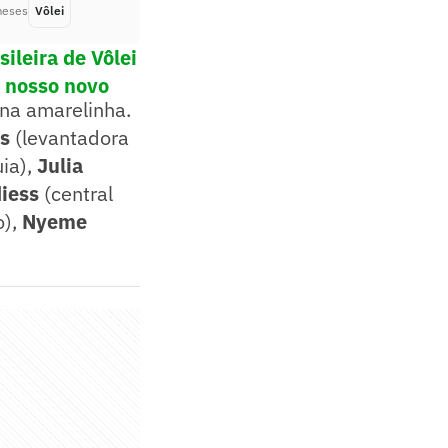
meses
Vôlei
Há 3 meses
ileira de Vôlei
o nosso novo
na amarelinha.
s
(levantadora
ia),
Julia
diess
(central
o),
Nyeme