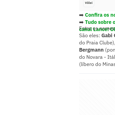
Vôlei
➡️
Confira os n
➡️
Tudo sobre 
Entre os nomes
canal Lance! O
São eles:
Gabi
do Praia Clube)
Bergmann
(pont
do Novara - Itál
(líbero do Mina