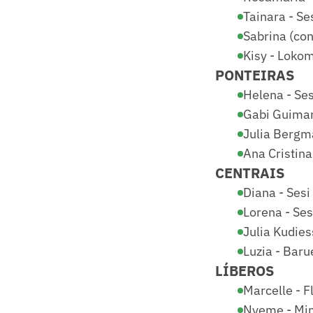
Tainara - S
Sabrina (co
Kisy - Lokom
PONTEIRAS
Helena - Se
Gabi Guimar
Julia Bergma
Ana Cristin
CENTRAIS
Diana - Sesi
Lorena - Se
Julia Kudies
Luzia - Baru
LÍBEROS
Marcelle - 
Nyeme - Mi