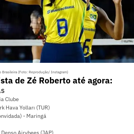
o Brasileira (Foto: Reprodução/ Instagram)
lista de Zé Roberto até agora:
AS
ia Clube
rk Hava Yolları (TUR)
onvidada) - Maringá
 Denso Airybees (JAP)