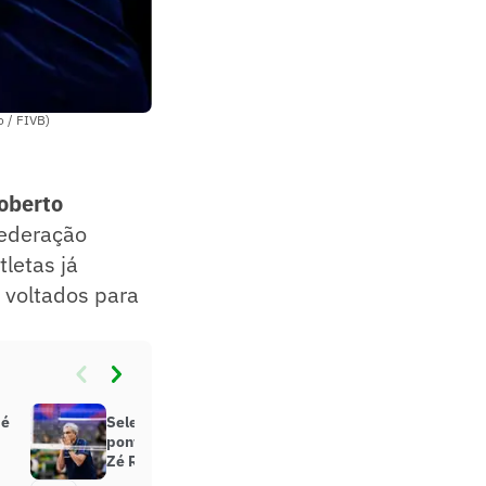
o / FIVB)
oberto
federação
tletas já
s voltados para
Zé
Seleção da Superliga com
ponteiras estrangeiras preocupa
Zé Roberto