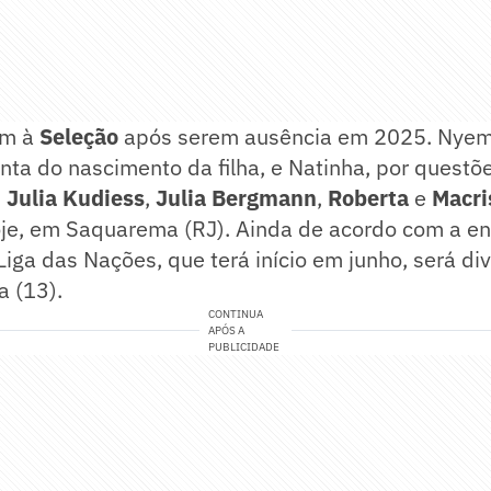
am à
Seleção
após serem ausência em 2025. Nyem
nta do nascimento da filha, e Natinha, por questõ
,
Julia Kudiess
,
Julia Bergmann
,
Roberta
e
Macri
je, em Saquarema (RJ). Ainda de acordo com a ent
 Liga das Nações, que terá início em junho, será d
a (13).
CONTINUA
APÓS A
PUBLICIDADE