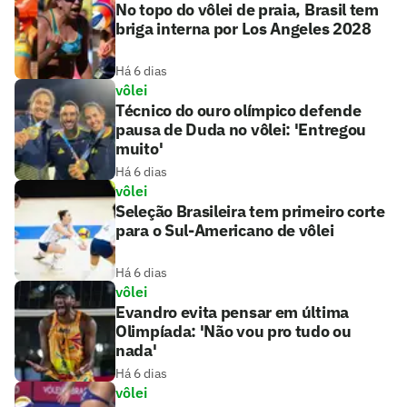
No topo do vôlei de praia, Brasil tem
briga interna por Los Angeles 2028
Há 6 dias
vôlei
Técnico do ouro olímpico defende
pausa de Duda no vôlei: 'Entregou
muito'
Há 6 dias
vôlei
Seleção Brasileira tem primeiro corte
para o Sul-Americano de vôlei
Há 6 dias
vôlei
Evandro evita pensar em última
Olimpíada: 'Não vou pro tudo ou
nada'
Há 6 dias
vôlei