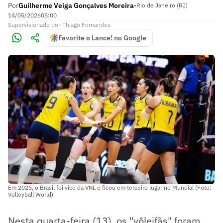
Por
Guilherme Veiga Gonçalves Moreira
•
Rio de Janeiro (RJ)
14/05/2026
08:00
Supervisionado
por
Thiago Fernandes
Favorite o Lance! no Google
Em 2025, o Brasil foi vice da VNL e ficou em terceiro lugar no Mundial (Foto:
Volleyball World)
Nesta quarta-feira (13), os "vôleifãs" foram