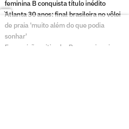
feminina B conquista título inédito
Atlanta 30 anos: final brasileira no vôlei
de praia 'muito além do que podia
sonhar'
Em posição criticada, Rosamaria vai
bem em derrota do Brasil na VNL
Zé Roberto avalia campanha após vice
da VNL: 'É viver esse luto'
Kudiess, Tainara, Gabi e Nyeme ficam
sem medalha da VNL
Derrota do Brasil na final da VNL
maltrata torcedores: 'Dor'