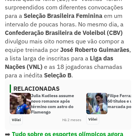
surpreendidos com diferentes convocações
para a
Seleção Brasileira Feminina
em um
intervalo de poucas horas. No mesmo dia, a
Confederação Brasileira de Voleibol (CBV)
divulgou mais oito nomes que vão compor a
equipe treinada por
José Roberto Guimarães
,
a lista larga de inscritas para a
Liga das
Nações (VNL)
e as 18 jogadoras chamadas
para a inédita
Seleção B
.
RELACIONADAS
Julia Kudiess assume
Filipe Ferraz 
novo romance após
60 títulos e um
término com astro do
marcada por c
Flamengo
Vôlei
Vôlei
Há 2 meses
➡️
Tudo sobre os esportes olímpicos agora