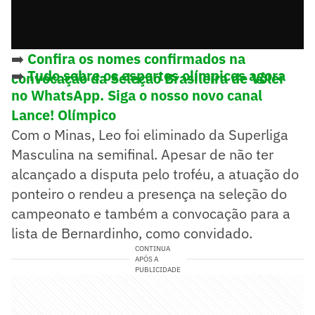
➡️
Confira os nomes confirmados na
➡️
Tudo sobre os esportes olímpicos agora
convocação da Seleção Brasileira de Vôlei
no WhatsApp. Siga o nosso novo canal
Lance! Olímpico
Com o Minas, Leo foi eliminado da Superliga
Masculina na semifinal. Apesar de não ter
alcançado a disputa pelo troféu, a atuação do
ponteiro o rendeu a presença na seleção do
campeonato e também a convocação para a
lista de Bernardinho, como convidado.
CONTINUA
APÓS A
PUBLICIDADE