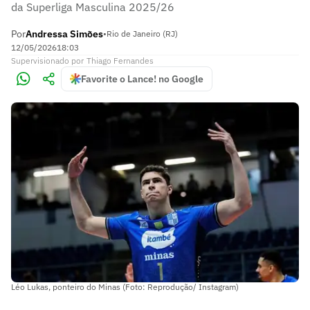
da Superliga Masculina 2025/26
Por
Andressa Simões
•
Rio de Janeiro (RJ)
12/05/2026
18:03
Supervisionado
por
Thiago Fernandes
Favorite o Lance! no Google
Léo Lukas, ponteiro do Minas (Foto: Reprodução/ Instagram)