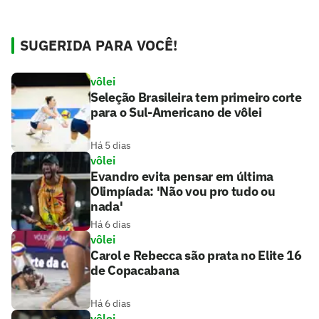
SUGERIDA PARA VOCÊ!
vôlei
Seleção Brasileira tem primeiro corte
para o Sul-Americano de vôlei
Há 5 dias
vôlei
Evandro evita pensar em última
Olimpíada: 'Não vou pro tudo ou
nada'
Há 6 dias
vôlei
Carol e Rebecca são prata no Elite 16
de Copacabana
Há 6 dias
vôlei