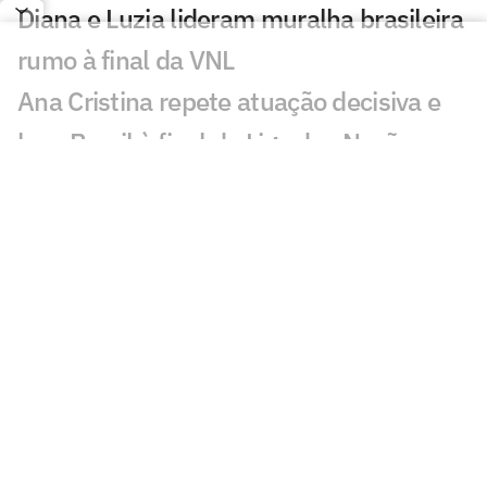
Diana e Luzia lideram muralha brasileira
rumo à final da VNL
Ana Cristina repete atuação decisiva e
leva Brasil à final da Liga das Nações
Ana Cristina exalta superação do Brasil
na VNL: 'Muitas dores'
Após quatro vices, Brasil busca ouro
inédito na VNL
Melhores momentos: veja a virada do
Brasil sobre a Itália na VNL
Zé Roberto elogia atuação do Brasil
contra a Itália no tie-break: