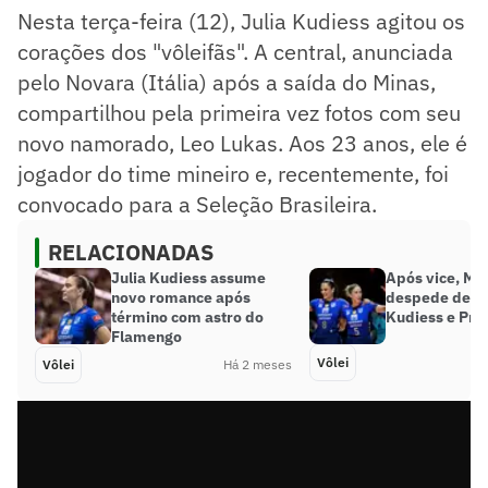
Nesta terça-feira (12), Julia Kudiess agitou os
corações dos "vôleifãs". A central, anunciada
pelo Novara (Itália) após a saída do Minas,
compartilhou pela primeira vez fotos com seu
novo namorado, Leo Lukas. Aos 23 anos, ele é
jogador do time mineiro e, recentemente, foi
convocado para a Seleção Brasileira.
RELACIONADAS
Julia Kudiess assume
Após vice, Min
novo romance após
despede de Jú
término com astro do
Kudiess e Pri 
Flamengo
Vôlei
Vôlei
Há 2 meses