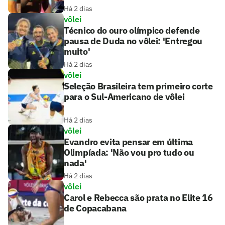
Há 2 dias
vôlei
Técnico do ouro olímpico defende
pausa de Duda no vôlei: 'Entregou
muito'
Há 2 dias
vôlei
Seleção Brasileira tem primeiro corte
para o Sul-Americano de vôlei
Há 2 dias
vôlei
Evandro evita pensar em última
Olimpíada: 'Não vou pro tudo ou
nada'
Há 2 dias
vôlei
Carol e Rebecca são prata no Elite 16
de Copacabana