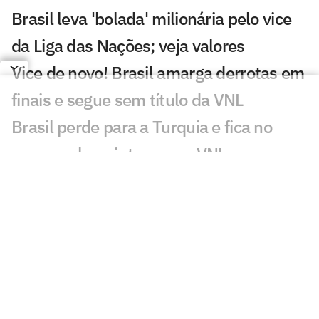
Brasil leva 'bolada' milionária pelo vice
da Liga das Nações; veja valores
Vice de novo! Brasil amarga derrotas em
finais e segue sem título da VNL
Brasil perde para a Turquia e fica no
quase pela quinta vez na VNL
VNL 2026: saiba como votar na escolha
da MVP da competição
Veja os lances da derrota do Brasil para
a Turquia na final da VNL
Brasil busca ouro que falta para coroar
uma geração