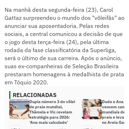
Na manhã desta segunda-feira (23), Carol
Gattaz surpreendeu o mundo dos "vôleifãs" ao
anunciar sua aposentadoria. Pelas redes
sociais, a central comunicou a decisão de que
o jogo desta terça-feira (24), pela última
rodada da fase classificatória da Superliga,
será o último de sua carreira. Após o anúncio,
suas ex-companheiras de Seleção Brasileira
prestaram homenagens à medalhista de prata
em Tóquio 2020.
RELACIONADAS
Dupla número 3 do vôlei
Duda e Ana Pa
de praia mundial,
vencem camp
Thâmela e Vic revelam
mundiais de v
estratégia para 2026:
praia e levam
‘Ano mais calculado’
no Areia Gam