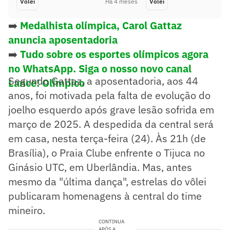
Vôlei
Há 4 meses
Vôlei
➡️
Medalhista olímpica, Carol Gattaz
anuncia aposentadoria
➡️
Tudo sobre os esportes olímpicos agora
no WhatsApp. Siga o nosso novo canal
Segundo Gattaz, a aposentadoria, aos 44
Lance! Olímpico
anos, foi motivada pela falta de evolução do
joelho esquerdo após grave lesão sofrida em
março de 2025. A despedida da central será
em casa, nesta terça-feira (24). Às 21h (de
Brasília), o Praia Clube enfrente o Tijuca no
Ginásio UTC, em Uberlândia. Mas, antes
mesmo da "última dança", estrelas do vôlei
publicaram homenagens à central do time
mineiro.
CONTINUA
APÓS A