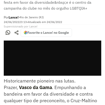
festa em favor da diversidade&nbsp;e é o centro da
campanha do clube no mês do orgulho LGBTQIA+
Por
Lance!
•
Rio de Janeiro (RJ)
24/06/2022
23:13
•
Atualizado em
24/06/2022
Supervisionado
por
Lance!
Favorite o Lance! no Google
Historicamente pioneiro nas lutas.
Prazer,
Vasco da Gama
. Empunhando a
bandeira em favor da diversidade e contra
qualquer tipo de preconceito, o Cruz-Maltino