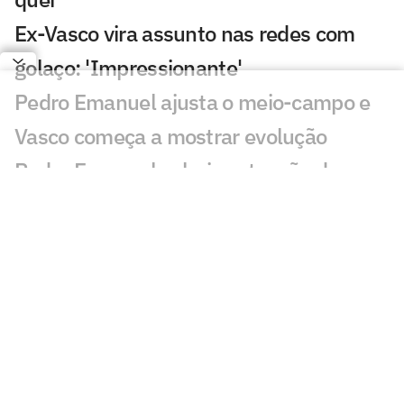
Ex-Vasco vira assunto nas redes com
golaço: 'Impressionante'
Pedro Emanuel ajusta o meio-campo e
Vasco começa a mostrar evolução
Pedro Emanuel valoriza atuação do
Vasco contra Fluminense: 'Orgulho'
Ramon Abatti Abel vira assunto em
Vasco x Fluminense: 'Está claro'
Dê suas notas: avalie as atuações em
Vasco x Fluminense
Vasco e Fluminense ficam no empate e