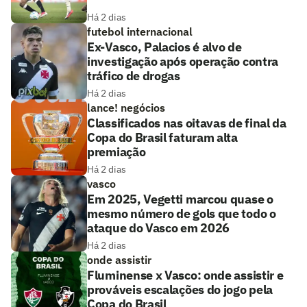
Há 2 dias
futebol internacional
Ex-Vasco, Palacios é alvo de
investigação após operação contra
tráfico de drogas
Há 2 dias
lance! negócios
Classificados nas oitavas de final da
Copa do Brasil faturam alta
premiação
Há 2 dias
vasco
Em 2025, Vegetti marcou quase o
mesmo número de gols que todo o
ataque do Vasco em 2026
Há 2 dias
onde assistir
Fluminense x Vasco: onde assistir e
prováveis escalações do jogo pela
Copa do Brasil