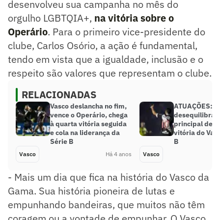
desenvolveu sua campanha no mês do
orgulho LGBTQIA+,
na vitória sobre o
Operário
. Para o primeiro vice-presidente do
clube, Carlos Osório, a ação é fundamental,
tendo em vista que a igualdade, inclusão e o
respeito são valores que representam o clube.
RELACIONADAS
Vasco deslancha no fim,
ATUAÇÕES: N
vence o Operário, chega
desequilibra, 
à quarta vitória seguida
principal des
e cola na liderança da
vitória do Vas
Série B
B
Vasco
Há 4 anos
Vasco
- Mais um dia que fica na história do Vasco da
Gama. Sua história pioneira de lutas e
empunhando bandeiras, que muitos não têm
coragem ou a vontade de empunhar. O Vasco