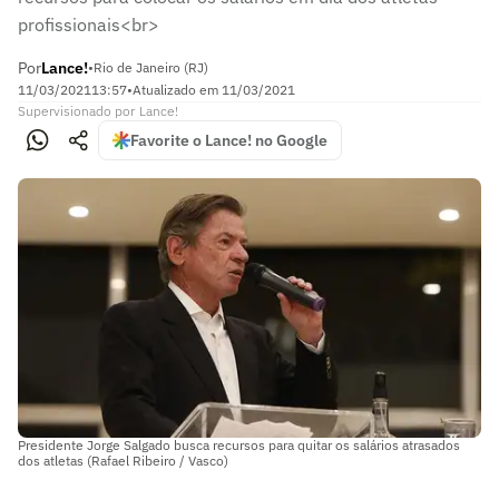
profissionais<br>
Por
Lance!
•
Rio de Janeiro (RJ)
11/03/2021
13:57
•
Atualizado em
11/03/2021
Supervisionado
por
Lance!
Favorite o Lance! no Google
Presidente Jorge Salgado busca recursos para quitar os salários atrasados
dos atletas (Rafael Ribeiro / Vasco)