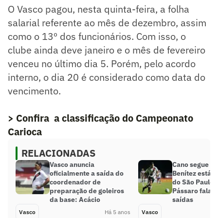
O Vasco pagou, nesta quinta-feira, a folha
salarial referente ao mês de dezembro, assim
como o 13º dos funcionários. Com isso, o
clube ainda deve janeiro e o mês de fevereiro
venceu no último dia 5. Porém, pelo acordo
interno, o dia 20 é considerado como data do
vencimento.
> Confira a classificação do Campeonato
Carioca
RELACIONADAS
Vasco anuncia
Cano segue no
oficialmente a saída do
Benítez está 
coordenador de
do São Paulo;
preparação de goleiros
Pássaro fala d
da base: Acácio
saídas
Vasco
Há 5 anos
Vasco