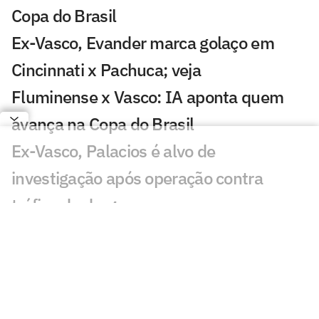
Copa do Brasil
Ex-Vasco, Evander marca golaço em
Cincinnati x Pachuca; veja
Fluminense x Vasco: IA aponta quem
avança na Copa do Brasil
Ex-Vasco, Palacios é alvo de
investigação após operação contra
tráfico de drogas
Classificados nas oitavas de final da
Copa do Brasil faturam alta premiação
Em 2025, Vegetti marcou quase o
mesmo número de gols que todo o