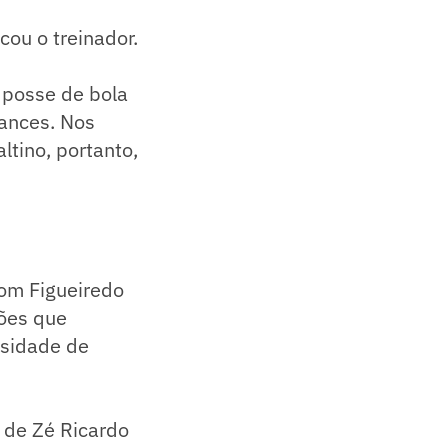
cou o treinador.
 posse de bola
hances. Nos
ltino, portanto,
Com Figueiredo
ções que
ssidade de
e de Zé Ricardo