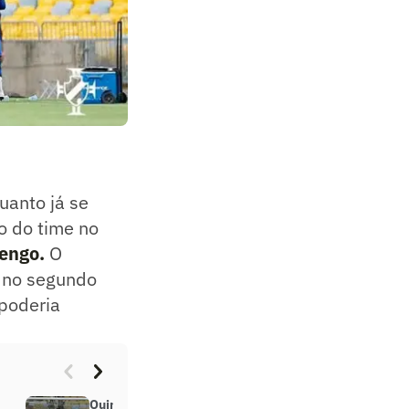
uanto já se
o do time no
engo.
O
m no segundo
poderia
Quintero diz que Vasco teve outra