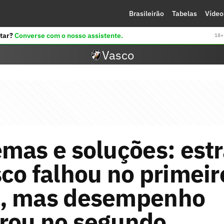
Brasileirão
Tabelas
Vídeo
tar?
Converse com o nosso assistente.
18+ 
Vasco
mas e soluções: estr
co falhou no primeir
, mas desempenho
rou no segundo