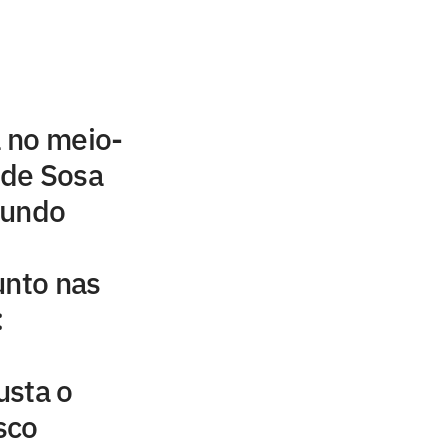
a no meio-
 de Sosa
mundo
unto nas
:
usta o
sco