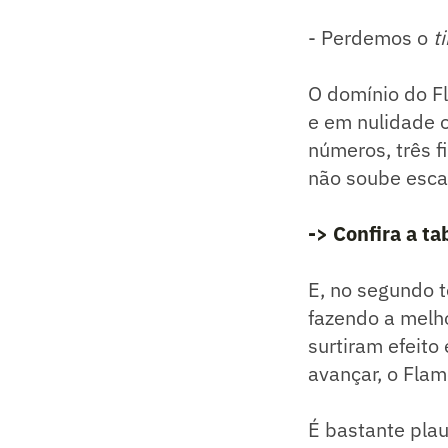
- Perdemos o
t
O domínio do F
e em nulidade o
números, três fi
não soube escap
-> Confira a t
E, no segundo 
fazendo a melh
surtiram efeit
avançar, o Fla
É bastante plau