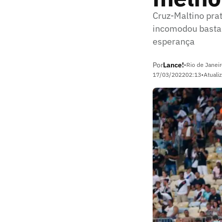
Cruz-Maltino pra
incomodou bastant
esperança
Por
Lance!
•
Rio de Janeir
17/03/2022
02:13
•
Atuali