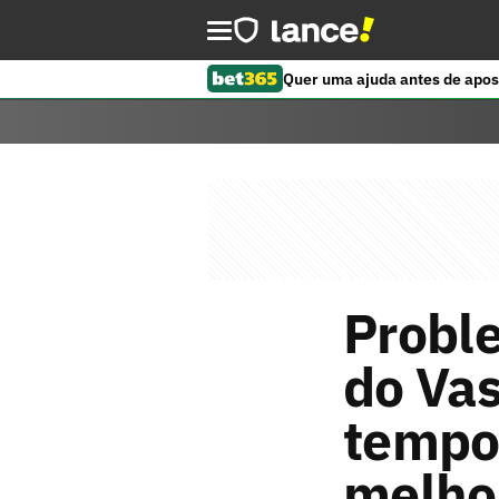
Quer uma ajuda antes de apos
Proble
do Vas
tempo
melho