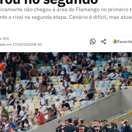
ticamente não chegou à área do Flamengo no primeiro
e o rival na segunda etapa. Cenário é difícil, mas atu
o (RJ)
Favorit
zado em
17/03/2022
08:30