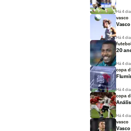
Há 4 dia
vasco
Vasco 
Há 4 dia
futebo
20 ano
Há 4 dia
copa d
Flumi
Há 4 dia
copa d
Anális
Há 4 dia
vasco
Vasco