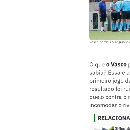
Vasco perdeu o segundo cl
O que
o Vasco
p
sabia? Essa é 
primeiro jogo 
resultado foi r
duelo contra o
incomodar o riv
RELACION
Dificuld