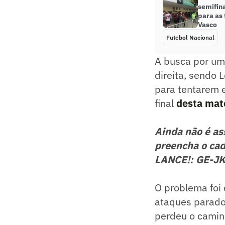
semifin
para as
Vasco
Futebol Nacional
A busca por um
direita, sendo 
para tentarem 
final
desta mat
Ainda não é a
preencha o cad
LANCE!: GE-J
O problema foi
ataques parado
perdeu o caminh