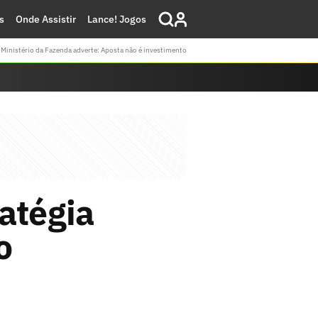
s
Onde Assistir
Lance! Jogos
Ministério da Fazenda adverte: Aposta não é investimento
atégia
o