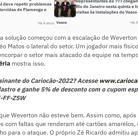
Representantes da 777 chega
al deve repetir problemas
Rio de Janeiro nesta quinta e f
 torcidas de Flamengo e
visitas às instalações do Vasco
Vasco
Há 4
Há 4 anos
a solução começou com a escalação de Weverton
Léo Matos o lateral do setor. Um jogador mais físic
encorpar o setor mais atacado da equipe na tempo
éria
mostra isso.
ssinante do Cariocão-2022? Acesse
www.carioca
astro e ganhe 5% de desconto com o cupom esp
K-FF-ZSW
 que Weverton não esteve bem. Assim como, após 
s com faltas que renderam até cartões amarelos, 
o para o ataque. O próprio Zé Ricardo admitiu ap