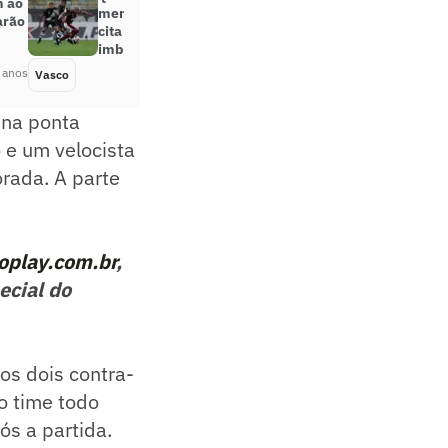
m ao
mentalidade no segundo tempo e
arão
cita reação: ‘Nenhum time é
imbatível’
 anos
Vasco
Há 4 anos
 na ponta
o e um velocista
rada. A parte
oplay.com.br
,
ecial do
os dois contra-
o time todo
ós a partida.