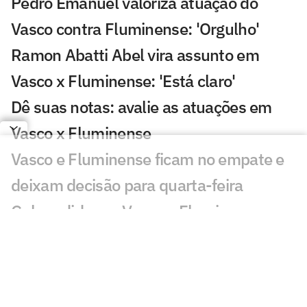
Pedro Emanuel valoriza atuação do
Vasco contra Fluminense: 'Orgulho'
Ramon Abatti Abel vira assunto em
Vasco x Fluminense: 'Está claro'
Dê suas notas: avalie as atuações em
Vasco x Fluminense
Vasco e Fluminense ficam no empate e
deixam decisão para quarta-feira
Gol perdido em Vasco x Fluminense
choca torcedores: 'Sozinho'
Em negociação com Vasco, Sosa fica
fora de jogo do Racing