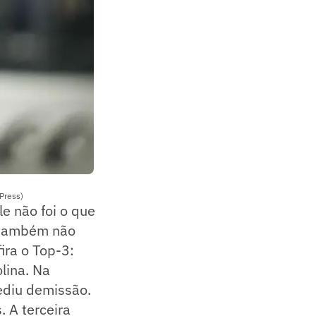
Press)
e não foi o que
s também não
ira o Top-3:
lina. Na
pediu demissão.
 A terceira