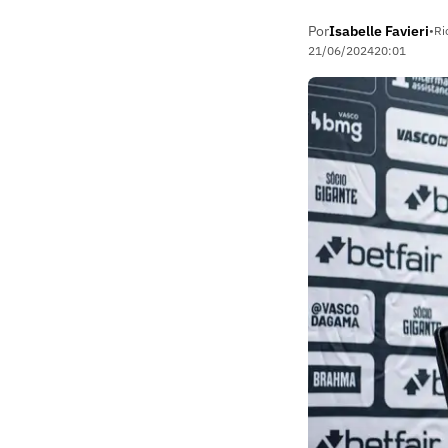
Por
Isabelle Favieri
•
Ri
21/06/2024
20:01