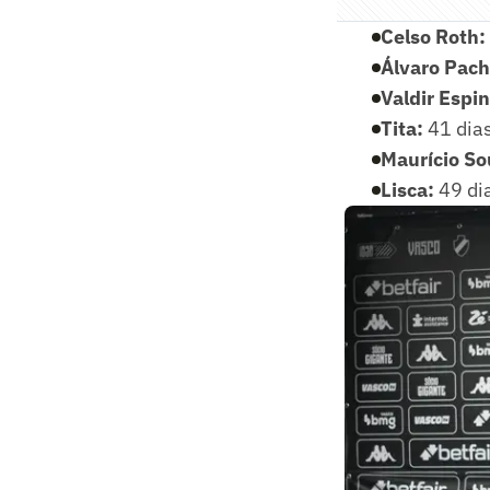
Celso Roth:
Álvaro Pac
Valdir Espi
Tita:
41 dia
Maurício So
Lisca:
49 di