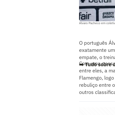
Álvaro Pacheco em coleti
O português Ál
exatamente um 
empate, o trein
Com uma passag
➡️ Tudo sobre 
entre eles, a ma
Flamengo, logo
rebuliço entre 
outros classifi