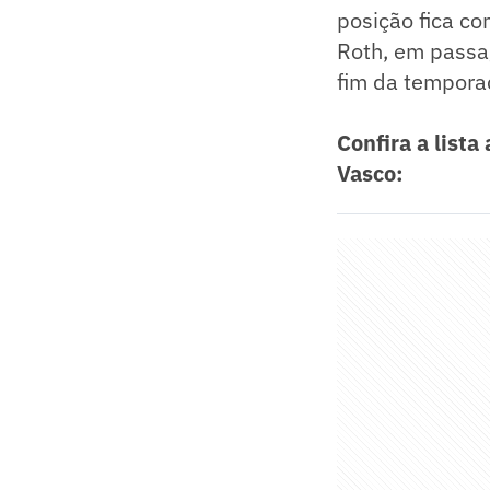
posição fica co
Roth, em passa
fim da tempora
Confira a list
Vasco: