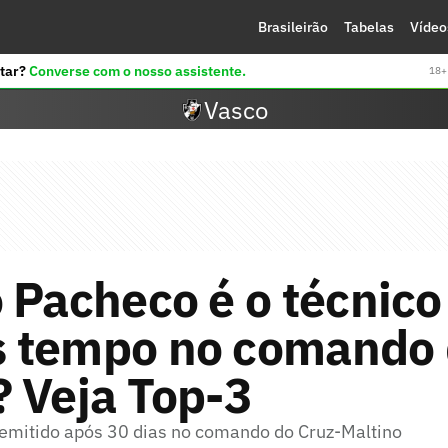
Brasileirão
Tabelas
Vídeo
tar?
Converse com o nosso assistente.
18+ 
Vasco
 Pacheco é o técnic
 tempo no comando
 Veja Top-3
demitido após 30 dias no comando do Cruz-Maltino