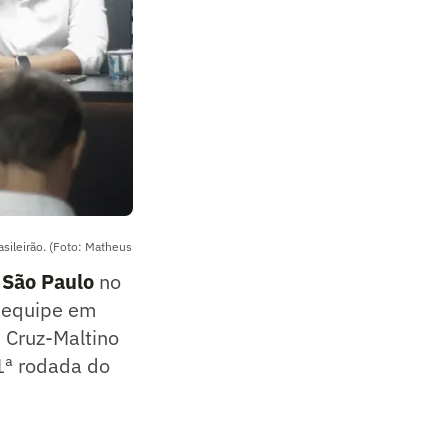
asileirão. (Foto: Matheus
o
São Paulo
no
a equipe em
 Cruz-Maltino
11ª rodada do