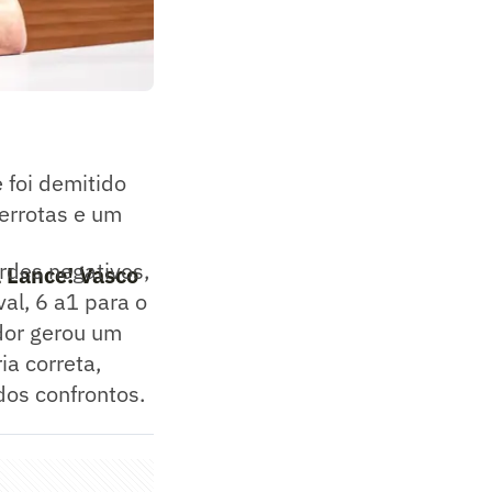
 foi demitido
errotas e um
rdes negativos,
l Lance! Vasco
val, 6 a1 para o
dor gerou um
ia correta,
dos confrontos.