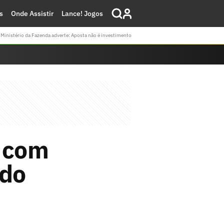
s
Onde Assistir
Lance! Jogos
Ministério da Fazenda adverte: Aposta não é investimento
o com
 do