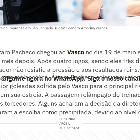
va de imprensa em São Januário. (Foto: Leandro Amorim/Vasco)
varo Pacheco chegou ao
Vasco
no dia 19 de maio e
mês depois. Após quatro jogos, sendo eles três d
ador não resistiu a pressão e aos resultados ruins.
em melancólica, Álvaro Pacheco colecionou reco
o Gigante agora no WhatsApp. Siga o nosso cana
ior goleadas sofrida pelo Vasco para o principal ri
 em sua estreia. A passagem relâmpago do treina
os torcedores. Alguns acharam a decisão da diretor
caram a escolha como precipitada, devido ao nível 
CONTINUA
APÓS A
PUBLICIDADE