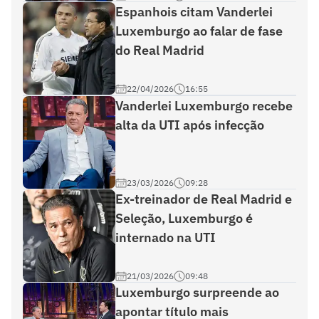
Espanhois citam Vanderlei
Luxemburgo ao falar de fase
do Real Madrid
22/04/2026
16:55
Vanderlei Luxemburgo recebe
alta da UTI após infecção
23/03/2026
09:28
Ex-treinador de Real Madrid e
Seleção, Luxemburgo é
internado na UTI
21/03/2026
09:48
Luxemburgo surpreende ao
apontar título mais