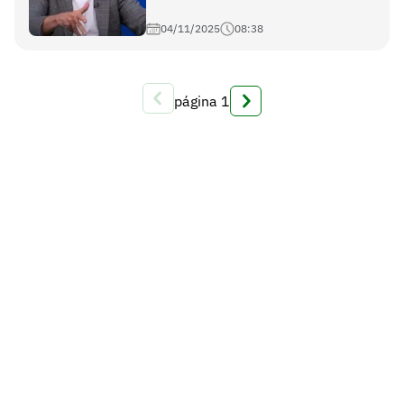
04/11/2025
08:38
página
1