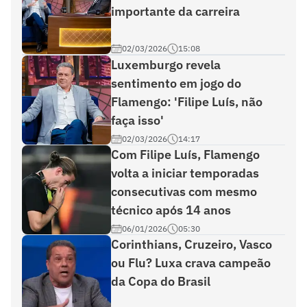
importante da carreira
02/03/2026
15:08
Luxemburgo revela
sentimento em jogo do
Flamengo: 'Filipe Luís, não
faça isso'
02/03/2026
14:17
Com Filipe Luís, Flamengo
volta a iniciar temporadas
consecutivas com mesmo
técnico após 14 anos
06/01/2026
05:30
Corinthians, Cruzeiro, Vasco
ou Flu? Luxa crava campeão
da Copa do Brasil