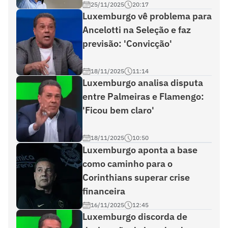
25/11/2025
20:17
Luxemburgo vê problema para
Ancelotti na Seleção e faz
previsão: 'Convicção'
18/11/2025
11:14
Luxemburgo analisa disputa
entre Palmeiras e Flamengo:
'Ficou bem claro'
18/11/2025
10:50
Luxemburgo aponta a base
como caminho para o
Corinthians superar crise
financeira
16/11/2025
12:45
Luxemburgo discorda de