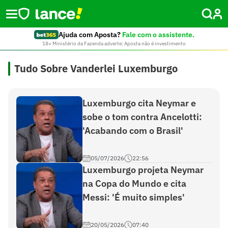
Ajuda com Aposta?
Fale com o assistente.
18+ Ministério da Fazenda adverte: Aposta não é investimento
Tudo Sobre Vanderlei Luxemburgo
Luxemburgo cita Neymar e
sobe o tom contra Ancelotti:
'Acabando com o Brasil'
05/07/2026
22:56
Luxemburgo projeta Neymar
na Copa do Mundo e cita
Messi: 'É muito simples'
20/05/2026
07:40