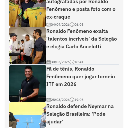
autografadas por Ronaldo
Fenômeno e posta foto com o
ex-craque
04/04/2026
06:05
Ronaldo Fenômeno exalta
'talentos incríveis' da Seleção
e elogia Carlo Ancelotti
30/03/2026
18:41
Fã de tênis, Ronaldo
Fenômeno quer jogar torneio
ITF em 2026
28/03/2026
19:06
Ronaldo defende Neymar na
Seleção Brasileira: 'Pode
ajudar'