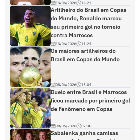
13/06/2026
14:21
Artilheiro do Brasil em Copas
do Mundo, Ronaldo marcou
seu primeiro gol no torneio
contra Marrocos
13/06/2026
11:24
Os maiores artilheiros do
Brasil em Copas do Mundo
08/06/2026
15:04
Duelo entre Brasil e Marrocos
ficou marcado por primeiro gol
de Fenômeno em Copas
08/06/2026
07:30
Sabalenka ganha camisas