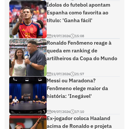
Ídolos do futebol apontam
Espanha como favorita ao
título: 'Ganha fácil'
19/07/2026
15:08
Ronaldo Fenômeno reage à
queda em ranking de
artilheiros da Copa do Mundo
11/07/2026
21:57
Messi ou Maradona?
Fenômeno elege maior da
história: 'Inegável'
09/07/2026
17:10
Ex-jogador coloca Haaland
acima de Ronaldo e projeta