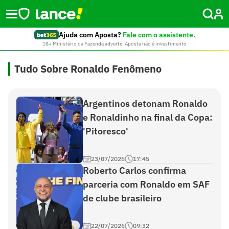
Ajuda com Aposta?
Fale com o assistente.
18+ Ministério da Fazenda adverte: Aposta não é investimento
Tudo Sobre Ronaldo Fenômeno
Argentinos detonam Ronaldo
e Ronaldinho na final da Copa:
'Pitoresco'
23/07/2026
17:45
Roberto Carlos confirma
parceria com Ronaldo em SAF
de clube brasileiro
22/07/2026
09:32