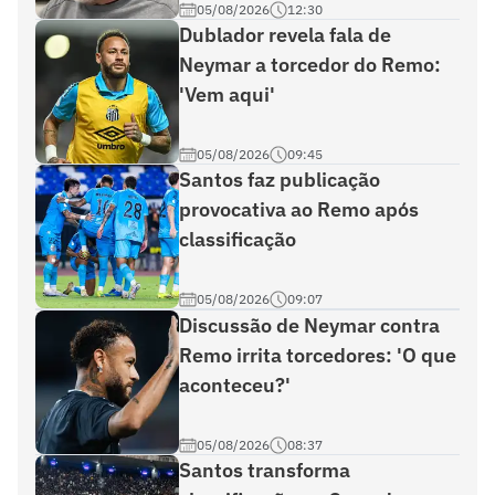
05/08/2026
12:30
Dublador revela fala de
Neymar a torcedor do Remo:
'Vem aqui'
05/08/2026
09:45
Santos faz publicação
provocativa ao Remo após
classificação
05/08/2026
09:07
Discussão de Neymar contra
Remo irrita torcedores: 'O que
aconteceu?'
05/08/2026
08:37
Santos transforma