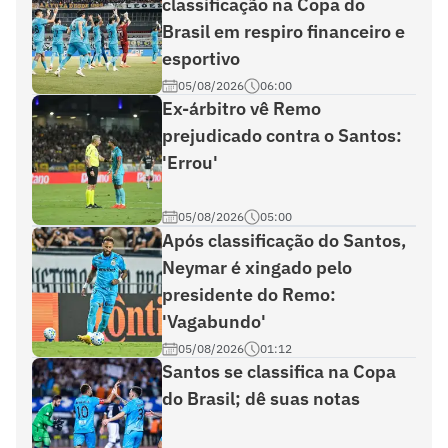
classificação na Copa do
Brasil em respiro financeiro e
esportivo
05/08/2026
06:00
Ex-árbitro vê Remo
prejudicado contra o Santos:
'Errou'
05/08/2026
05:00
Após classificação do Santos,
Neymar é xingado pelo
presidente do Remo:
'Vagabundo'
05/08/2026
01:12
Santos se classifica na Copa
do Brasil; dê suas notas