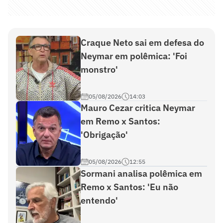
Craque Neto sai em defesa do
Neymar em polêmica: 'Foi
monstro'
05/08/2026
14:03
Mauro Cezar critica Neymar
em Remo x Santos:
'Obrigação'
05/08/2026
12:55
Sormani analisa polêmica em
Remo x Santos: 'Eu não
entendo'