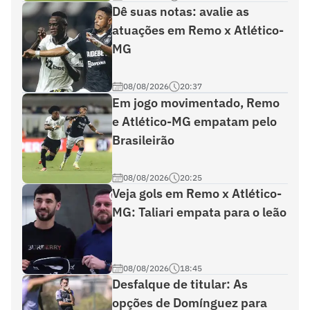
Dê suas notas: avalie as
atuações em Remo x Atlético-
MG
08/08/2026
20:37
Em jogo movimentado, Remo
e Atlético-MG empatam pelo
Brasileirão
08/08/2026
20:25
Veja gols em Remo x Atlético-
MG: Taliari empata para o leão
08/08/2026
18:45
Desfalque de titular: As
opções de Domínguez para