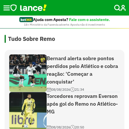
Ajuda com Aposta?
Fale com o assistente.
18+ Ministério da Fazenda adverte: Aposta não é investimento
Tudo Sobre Remo
Bernard alerta sobre pontos
perdidos pelo Atlético e cobra
reação: 'Começar a
conquistar'
08/08/2026
21:34
Torcedores reprovam Everson
após gol do Remo no Atlético-
MG
08/08/2026
20:50