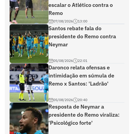
escalar o Atlético contra o
Remo
07/08/2026
13:00
Santos rebate fala do
presidente do Remo contra
Neymar
05/08/2026
22:01
Daronco relata ofensas e
intimidação em súmula de
Remo x Santos: 'Ladrão'
05/08/2026
20:40
Resposta de Neymar a
presidente do Remo viraliza:
'Psicológico forte'