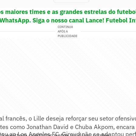
s maiores times e as grandes estrelas do futeb
 WhatsApp. Siga o nosso canal Lance! Futebol In
CONTINUA
APÓS A
PUBLICIDADE
l francês, o Lille deseja reforçar seu setor ofensi
tes como Jonathan David e Chuba Akpom, encara 
ou ao Los Angeles FC, Giroud não se adaptou per
á existem contatos entre as duas partes.