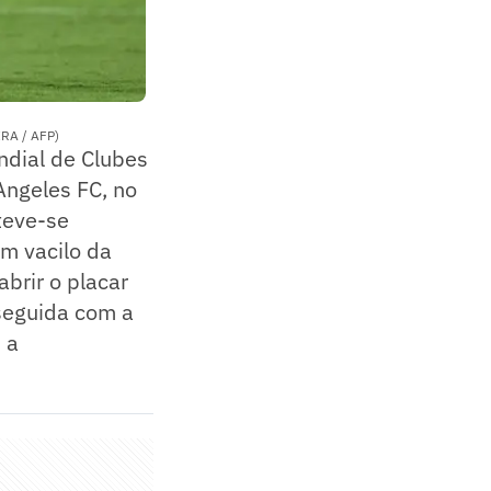
IRA / AFP)
ndial de Clubes
Angeles FC, no
teve-se
um vacilo da
brir o placar
seguida com a
 a