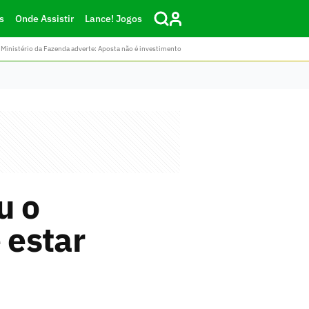
s
Onde Assistir
Lance! Jogos
Ministério da Fazenda adverte: Aposta não é investimento
u o
 estar