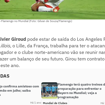
 Flamengo no Mundial (Foto: Gilvan de Souza/Flamengo)
ivier Giroud
pode estar de saída do Los Angeles 
illois
, o Lille, da França, trabalha para ter o atac
gador e o clube norte-americano vão se reunir na
azer um balanço de seu futuro. Girou tem contrat
este ano.
ADAS
Flamengo terá quatro treinos 
o confirma amistoso com
preparação para enfrentar o
emão em julho; saiba
Bayern no Mundial; veja a
s
programação
Há 1 ano
Mundial de Clubes
Há 