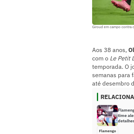
Giroud em campo contra o
Aos 38 anos,
Ol
com o
Le Petit L
temporada. O jo
semanas para f
até desembro d
RELACION
Flameng
time al
detalhe
Flamengo