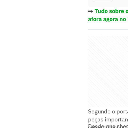
➡️
Tudo sobre o
afora agora no
Segundo o porta
peças importan
Desde que cheg
como solução. J