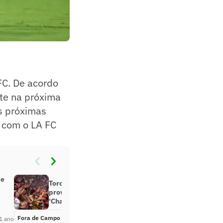
FC. De acordo
ante na próxima
s próximas
o com o LA FC
de
Torcedores do Flamengo
provocam Bayern de Munique:
‘Chance da vingança’
Fora de Campo
Há 1 ano
1 ano