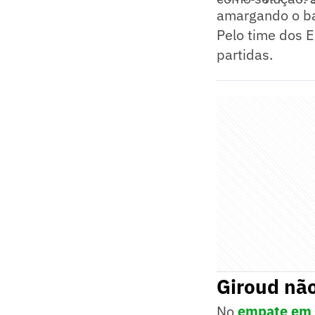
amargando o ba
Pelo time dos E
partidas.
Giroud nã
No
empate em 1