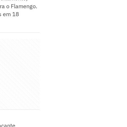
tra o Flamengo.
as em 18
tacante