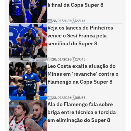
à final da Copa Super 8
28/01/2026
22:13
Veja os lances de Pinheiros
vence o Sesi Franca pela
semifinal do Super 8
28/01/2026
19:45
Leo Costa exalta atuação do
Minas em 'revanche' contra o
Flamengo na Copa Super 8
28/01/2026
05:55
Ala do Flamengo fala sobre
briga entre técnico e torcida
em eliminação do Super 8