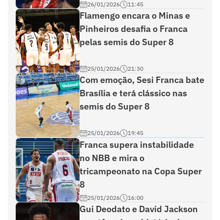
26/01/2026
11:45
Flamengo encara o Minas e
Pinheiros desafia o Franca
pelas semis do Super 8
25/01/2026
21:30
Com emoção, Sesi Franca bate
Brasília e terá clássico nas
semis do Super 8
25/01/2026
19:45
Franca supera instabilidade
no NBB e mira o
tricampeonato na Copa Super
8
25/01/2026
16:00
Gui Deodato e David Jackson