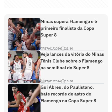
Minas supera Flamengo e é
primeiro finalista da Copa
Super 8
27/01/2026
21:10
Veja lances da vitória do Minas
Tênis Clube sobre o Flamengo
na semifinal do Super 8
27/01/2026
18:30
Gui Abreu, do Paulistano,
bate recorde de astro do
Flamengo na Copa Super 8