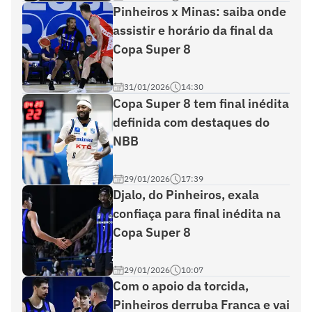
Pinheiros x Minas: saiba onde
assistir e horário da final da
Copa Super 8
31/01/2026
14:30
Copa Super 8 tem final inédita
definida com destaques do
NBB
29/01/2026
17:39
Djalo, do Pinheiros, exala
confiaça para final inédita na
Copa Super 8
29/01/2026
10:07
Com o apoio da torcida,
Pinheiros derruba Franca e vai