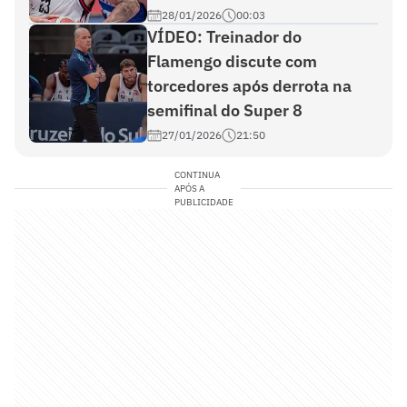
28/01/2026
00:03
VÍDEO: Treinador do
Flamengo discute com
torcedores após derrota na
semifinal do Super 8
27/01/2026
21:50
CONTINUA
APÓS A
PUBLICIDADE