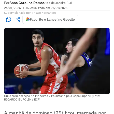
Por
Anna Carolina Ramos
•
Rio de Janeiro (RJ)
26/01/2026
11:45
•
Atualizado em
27/01/2026
Supervisionado
por
Thiago Fernandes
Favorite o Lance! no Google
Gui Abreu em ação no Pinheiros x Paulistano pela Copa Super 8 (Foto:
RICARDO BUFOLIN / ECP)
A manhã de domingo (25) ficou marcada por