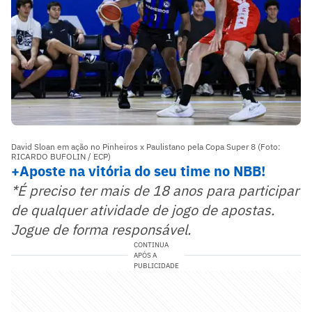
David Sloan em ação no Pinheiros x Paulistano pela Copa Super 8 (Foto:
RICARDO BUFOLIN / ECP)
+Aposte na vitória do seu time no NBB!
*É preciso ter mais de 18 anos para participar
de qualquer atividade de jogo de apostas.
Jogue de forma responsável.
CONTINUA
APÓS A
PUBLICIDADE