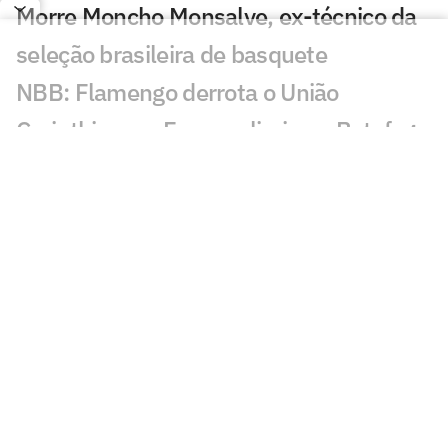
Morre Moncho Monsalve, ex-técnico da
seleção brasileira de basquete
NBB: Flamengo derrota o União
Corinthians, e Franca elimina o Botafogo
Corinthians homenageia Oscar Schmidt
com bandeirão em jogo contra o Vasco;
veja vídeo
Corinthians vence no último segundo e
fica a uma vitória das quartas no NBB
Nos últimos segundos, União
Corinthians bate Flamengo e iguala
playoffs do NBB