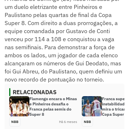
um duelo eletrizante entre Pinheiros e
Paulistano pelas quartas de final da Copa
Super 8. Com direito a duas prorrogações, a
equipe comandada por Gustavo de Conti
venceu por 114 a 108 e conquistou a vaga
nas semifinais. Para demonstrar a força de
ambos os lados, um jogador de cada elenco
alcançaram os números de Gui Deodato, mas
foi Gui Abreu, do Paulistano, quem definiu um
novo recordo de pontuação no torneio.
RELACIONADAS
Flamengo encara o Minas
Franca supera
e Pinheiros desafia o
instabilidade
Franca pelas semis do
mira o tricam
Super 8
Copa Super 8
NBB
Há 6 meses
NBB