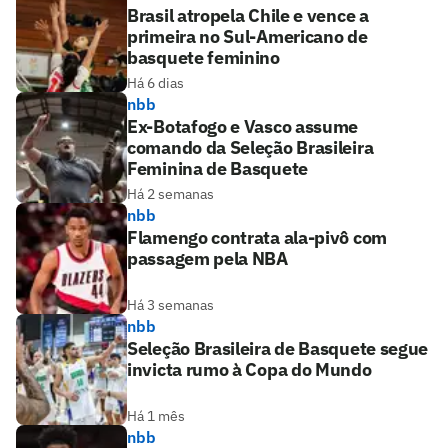
Brasil atropela Chile e vence a
primeira no Sul-Americano de
basquete feminino
Há 6 dias
nbb
Ex-Botafogo e Vasco assume
comando da Seleção Brasileira
Feminina de Basquete
Há 2 semanas
nbb
Flamengo contrata ala-pivô com
passagem pela NBA
Há 3 semanas
nbb
Seleção Brasileira de Basquete segue
invicta rumo à Copa do Mundo
Há 1 mês
nbb