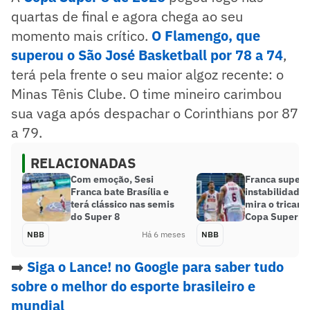
quartas de final e agora chega ao seu
momento mais crítico.
O Flamengo, que
superou o São José Basketball por 78 a 74
,
terá pela frente o seu maior algoz recente: o
Minas Tênis Clube. O time mineiro carimbou
sua vaga após despachar o Corinthians por 87
a 79.
RELACIONADAS
Com emoção, Sesi
Franca supera
Franca bate Brasília e
instabilidade
terá clássico nas semis
mira o tricam
do Super 8
Copa Super 8
NBB
Há 6 meses
NBB
➡️
Siga o Lance! no Google para saber tudo
sobre o melhor do esporte brasileiro e
mundial