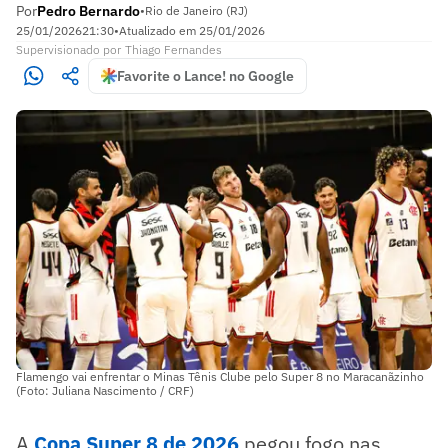
Por
Pedro Bernardo
•
Rio de Janeiro (RJ)
25/01/2026
21:30
•
Atualizado em
25/01/2026
Supervisionado
por
Thiago Fernandes
Favorite o Lance! no Google
Flamengo vai enfrentar o Minas Tênis Clube pelo Super 8 no Maracanãzinho
(Foto: Juliana Nascimento / CRF)
A
Copa Super 8 de 2026
pegou fogo nas