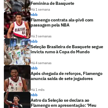
Feminina de Basquete
Há 1 semana
nbb
Flamengo contrata ala-pivô com
passagem pela NBA
Há 3 semanas
nbb
Seleção Brasileira de Basquete segue
invicta rumo à Copa do Mundo
Há 4 semanas
nbb
Após chegada de reforços, Flamengo
anuncia saída de sete jogadores
Há 1 mês
nbb
Astro da Seleção se declara ao
Flamengo em apresentação: 'Meu