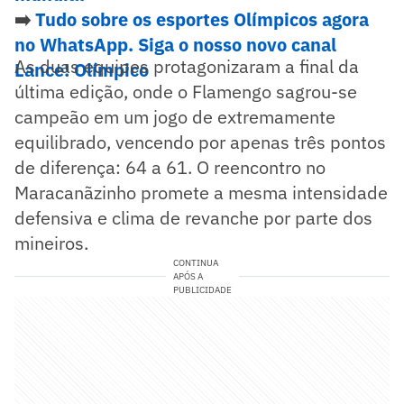
➡️
Tudo sobre os esportes Olímpicos agora
no WhatsApp. Siga o nosso novo canal
As duas equipes protagonizaram a final da
Lance! Olímpico
última edição, onde o Flamengo sagrou-se
campeão em um jogo de extremamente
equilibrado, vencendo por apenas três pontos
de diferença: 64 a 61. O reencontro no
Maracanãzinho promete a mesma intensidade
defensiva e clima de revanche por parte dos
mineiros.
CONTINUA
APÓS A
PUBLICIDADE