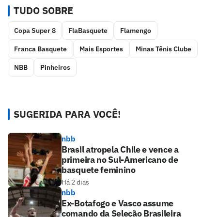
TUDO SOBRE
Copa Super 8
FlaBasquete
Flamengo
Franca Basquete
Mais Esportes
Minas Tênis Clube
NBB
Pinheiros
SUGERIDA PARA VOCÊ!
nbb
Brasil atropela Chile e vence a
primeira no Sul-Americano de
basquete feminino
Há 2 dias
nbb
Ex-Botafogo e Vasco assume
comando da Seleção Brasileira