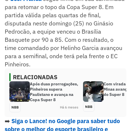
para retomar o topo da Copa Super 8. Em
partida válida pelas quartas de final,
disputada neste domingo (25) no Ginásio
Pedrocão, a equipe venceu o Brasília
Basquete por 90 a 85. Com o resultado, o
time comandado por Helinho Garcia avançou
para a semifinal, onde terá pela frente o EC
Pinheiros.
RELACIONADAS
Após duas prorrogações,
Com virada es
Pinheiros supera
Minas avança 
Paulistano e avança na
do Super 8
Copa Super 8
NBB
NBB
Há 6 meses
➡️
Siga o Lance! no Google para saber tudo
sobre o melhor do esporte brasileiro e