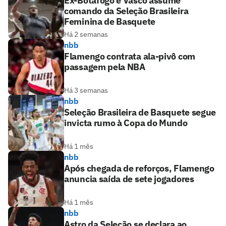
Ex-Botafogo e Vasco assume
comando da Seleção Brasileira
Feminina de Basquete
Há 2 semanas
nbb
Flamengo contrata ala-pivô com
passagem pela NBA
Há 3 semanas
nbb
Seleção Brasileira de Basquete segue
invicta rumo à Copa do Mundo
Há 1 mês
nbb
Após chegada de reforços, Flamengo
anuncia saída de sete jogadores
Há 1 mês
nbb
Astro da Seleção se declara ao