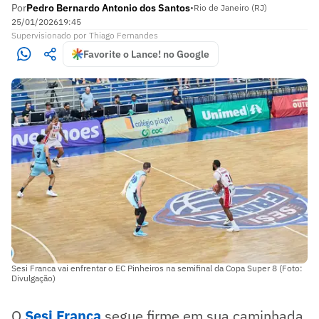
Por
Pedro Bernardo Antonio dos Santos
•
Rio de Janeiro (RJ)
25/01/2026
19:45
Supervisionado
por
Thiago Fernandes
Favorite o Lance! no Google
Sesi Franca vai enfrentar o EC Pinheiros na semifinal da Copa Super 8 (Foto:
Divulgação)
O
Sesi Franca
segue firme em sua caminhada