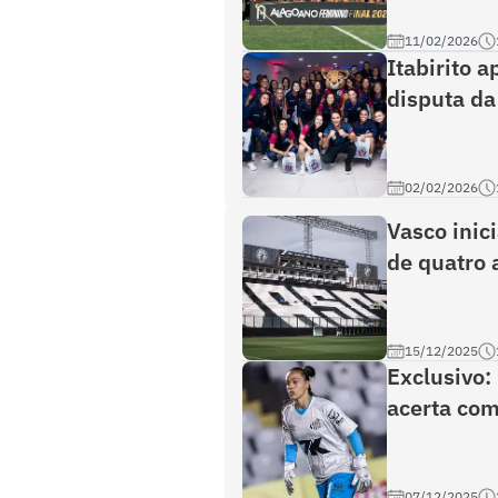
11/02/2026
Itabirito 
disputa da
02/02/2026
Vasco inic
de quatro 
15/12/2025
Exclusivo:
acerta com
07/12/2025