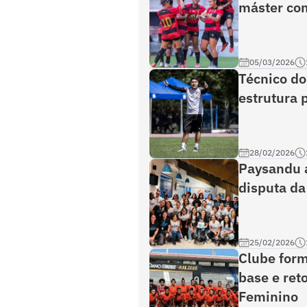
máster com
05/03/2026
Técnico do
estrutura 
28/02/2026
Paysandu a
disputa da
25/02/2026
Clube form
base e ret
Feminino