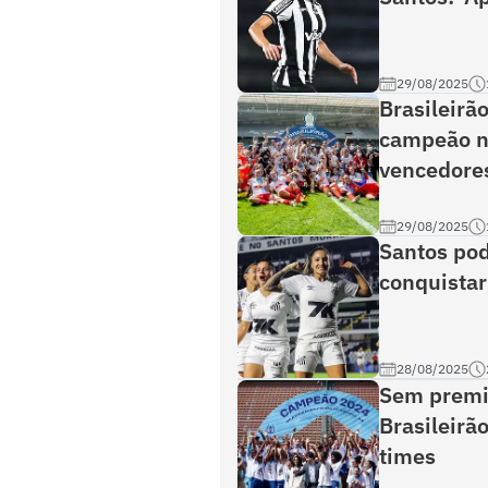
29/08/2025
Brasileirã
campeão ne
vencedore
29/08/2025
Santos pod
conquistar
28/08/2025
Sem premia
Brasileirã
times