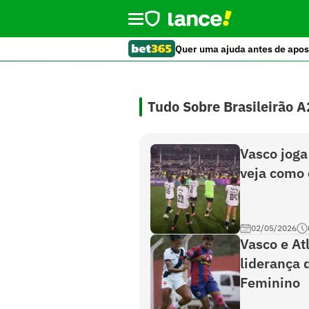
Quer uma ajuda antes de apos
Tudo Sobre Brasileirão A
Vasco joga
veja como 
02/05/2026
Vasco e A
liderança 
Feminino