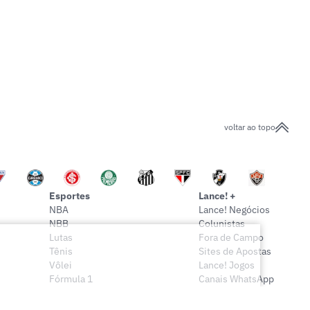
voltar ao topo
Esportes
Lance! +
NBA
Lance! Negócios
NBB
Colunistas
Lutas
Fora de Campo
Tênis
Sites de Apostas
Vôlei
Lance! Jogos
Fórmula 1
Canais WhatsApp
Onde assistir
Sócio Lance!
Mais esportes
Lance! Indica