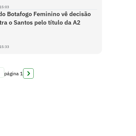
15:03
do Botafogo Feminino vê decisão
ra o Santos pelo título da A2
15:33
página
1