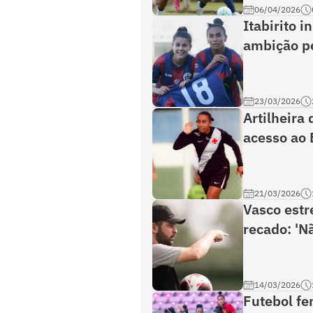
06/04/2026
Itabirito i
ambição pe
23/03/2026
Artilheira 
acesso ao 
21/03/2026
Vasco estr
recado: 'Nã
14/03/2026
Futebol fe