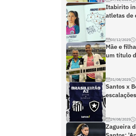
Itabirito 
atletas de
03/12/2025
Mãe e filh
um título 
31/08/2025
Santos x B
escalaçõe
29/08/2025
Zagueira d
Santos: 'A