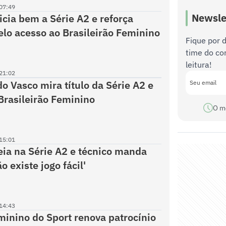
07:49
Newsle
nicia bem a Série A2 e reforça
lo acesso ao Brasileirão Feminino
Fique por 
time do co
leitura!
21:02
do Vasco mira título da Série A2 e
Brasileirão Feminino
O m
15:01
eia na Série A2 e técnico manda
o existe jogo fácil'
14:43
minino do Sport renova patrocínio