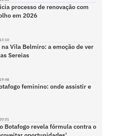
inicia processo de renovação com
 olho em 2026
13:10
a na Vila Belmiro: a emoção de ver
das Sereias
19:48
otafogo feminino: onde assistir e
s
20:01
o Botafogo revela fórmula contra o
proveitar oportunidades'