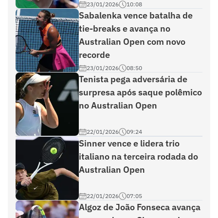
23/01/2026
10:08
Sabalenka vence batalha de
tie-breaks e avança no
Australian Open com novo
recorde
23/01/2026
08:50
Tenista pega adversária de
surpresa após saque polêmico
no Australian Open
22/01/2026
09:24
Sinner vence e lidera trio
italiano na terceira rodada do
Australian Open
22/01/2026
07:05
Algoz de João Fonseca avança