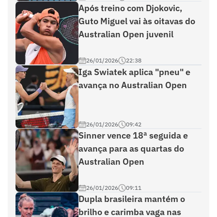
Após treino com Djokovic,
Guto Miguel vai às oitavas do
Australian Open juvenil
26/01/2026
22:38
Iga Swiatek aplica "pneu" e
avança no Australian Open
26/01/2026
09:42
Sinner vence 18ª seguida e
avança para as quartas do
Australian Open
26/01/2026
09:11
Dupla brasileira mantém o
brilho e carimba vaga nas