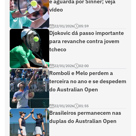
e aguarda por Sinner; veja
vídeo
22/01/2026
05:59
Djokovic dá passo importante
para revanche contra jovem
tcheco
22/01/2026
02:00
Romboli e Melo perdem a
terceira no ano e se despedem
do Australian Open
22/01/2026
01:55
Brasileiros permanecem nas
duplas do Australian Open