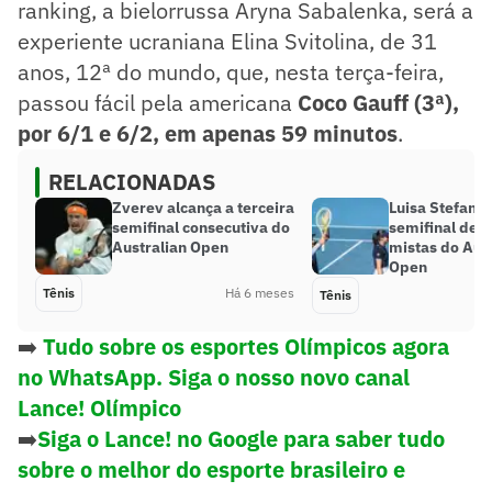
ranking, a bielorrussa Aryna Sabalenka, será a
experiente ucraniana Elina Svitolina, de 31
anos, 12ª do mundo, que, nesta terça-feira,
passou fácil pela americana
Coco Gauff (3ª),
por 6/1 e 6/2, em apenas 59 minutos
.
RELACIONADAS
Zverev alcança a terceira
Luisa Stefani 
semifinal consecutiva do
semifinal de 
Australian Open
mistas do Aus
Open
Tênis
Há 6 meses
Tênis
➡️
Tudo sobre os esportes Olímpicos agora
no WhatsApp. Siga o nosso novo canal
Lance! Olímpico
➡️
Siga o Lance! no Google para saber tudo
sobre o melhor do esporte brasileiro e