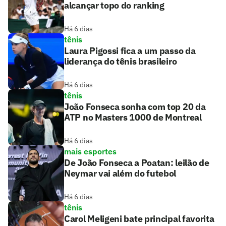
alcançar topo do ranking
Há 6 dias
tênis
Laura Pigossi fica a um passo da
liderança do tênis brasileiro
Há 6 dias
tênis
João Fonseca sonha com top 20 da
ATP no Masters 1000 de Montreal
Há 6 dias
mais esportes
De João Fonseca a Poatan: leilão de
Neymar vai além do futebol
Há 6 dias
tênis
Carol Meligeni bate principal favorita