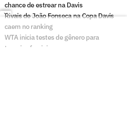
chance de estrear na Davis
Rivais de João Fonseca na Copa Davis
caem no ranking
WTA inicia testes de gênero para
torneios femininos
João Fonseca cai no ranking da ATP,
mas segue no top 30
Alcaraz e Nadal comemoram o
bicampeonato da Espanha na Copa
Argentino, após derrota no Rio, chega
para final da Copa
Djokovic se arrepende de conselhos a