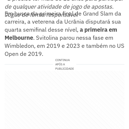
de qualquer atividade de jogo de apostas.
Em busca da primeira final de Grand Slam da
Jogue de forma responsável
carreira, a veterena da Ucrânia disputará sua
quarta semifinal desse nível,
a primeira em
Melbourne
. Svitolina parou nessa fase em
Wimbledon, em 2019 e 2023 e também no US
Open de 2019.
CONTINUA
APÓS A
PUBLICIDADE