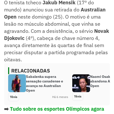
O tenista tcheco
Jakub Mensik
(17º do
mundo) anunciou sua retirada do
Australian
Open
neste domingo (25). O motivo é uma
lesão no músculo abdominal, que vinha se
agravando. Com a desistência, o sérvio
Novak
Djokovic
(4º), cabeça de chave número 4,
avança diretamente às quartas de final sem
precisar disputar a partida programada pelas
oitavas.
RELACIONADAS
Sabalenka supera
Naomi Osaka s
sensação canadense e
abandona Aust
avança no Australian
Open
Open
Tênis
Tênis
Há 6 meses
➡️
Tudo sobre os esportes Olímpicos agora