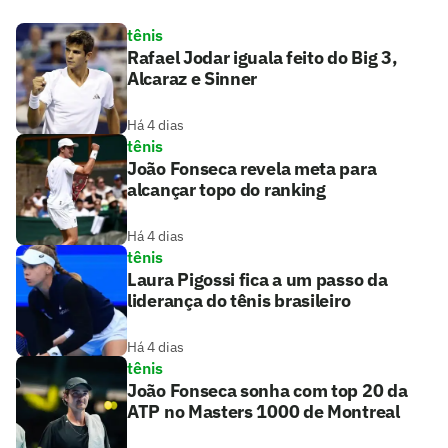
tênis
Rafael Jodar iguala feito do Big 3,
Alcaraz e Sinner
Há 4 dias
tênis
João Fonseca revela meta para
alcançar topo do ranking
Há 4 dias
tênis
Laura Pigossi fica a um passo da
liderança do tênis brasileiro
Há 4 dias
tênis
João Fonseca sonha com top 20 da
ATP no Masters 1000 de Montreal