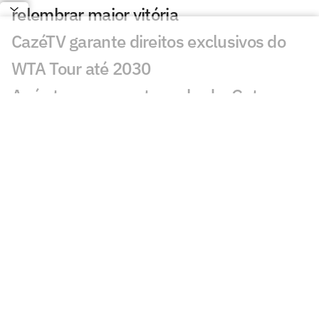
relembrar maior vitória
CazéTV garante direitos exclusivos do
WTA Tour até 2030
Após ter passaporte roubado, Guto
Miguel perde torneio
Lenda americana Andre Agassi dá
conselho a João Fonseca
Após treino com João Fonseca, rival
busca pôr fim à pior fase da carreira
Após polêmicas, Roland Garros decide
dividir parte da receita com os jogadores
Derrota de freguês francês beneficia