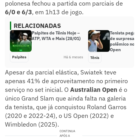
polonesa fechou a partida com parciais de
6/0 e 6/3
, em 1h13 de jogo.
RELACIONADAS
Palpites de Tênis Hoje –
Tenista pega 
ATP, WTA e Mais (28/01)
de surpresa a
polêmico no A
Open
Palpites
Há 6 meses
Tênis
Apesar da parcial elástica, Swiatek teve
apenas 41% de aproveitamento no primeiro
serviço no set inicial. O
Australian Open
é o
único Grand Slam que ainda falta na galeria
da tenista, que já conquistou Roland Garros
(2020 e 2022-24), o US Open (2022) e
Wimbledon (2025).
CONTINUA
APÓS A