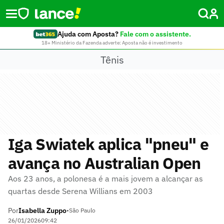
Ajuda com Aposta?
Fale com o assistente.
18+ Ministério da Fazenda adverte: Aposta não é investimento
Tênis
Iga Swiatek aplica "pneu" e
avança no Australian Open
Aos 23 anos, a polonesa é a mais jovem a alcançar as
quartas desde Serena Willians em 2003
Por
Isabella Zuppo
•
São Paulo
26/01/2026
09:42