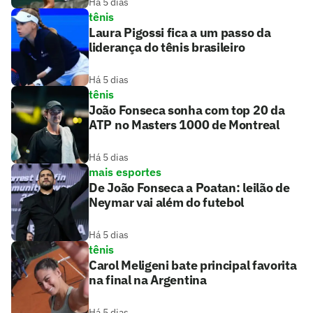
Há 5 dias
tênis
Laura Pigossi fica a um passo da
liderança do tênis brasileiro
Há 5 dias
tênis
João Fonseca sonha com top 20 da
ATP no Masters 1000 de Montreal
Há 5 dias
mais esportes
De João Fonseca a Poatan: leilão de
Neymar vai além do futebol
Há 5 dias
tênis
Carol Meligeni bate principal favorita
na final na Argentina
Há 5 dias