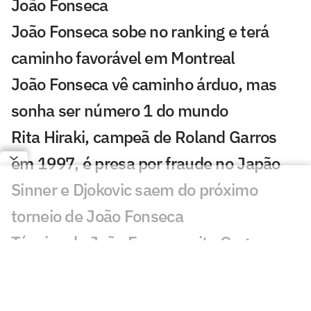
João Fonseca
João Fonseca sobe no ranking e terá
caminho favorável em Montreal
João Fonseca vê caminho árduo, mas
sonha ser número 1 do mundo
Rita Hiraki, campeã de Roland Garros
em 1997, é presa por fraude no Japão
Sinner e Djokovic saem do próximo
torneio de João Fonseca
Técnico de João Fonseca cita Guga ao
relembrar maior vitória
CazéTV garante direitos exclusivos do