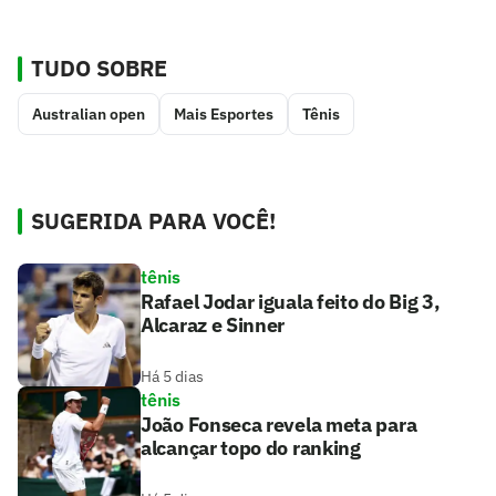
TUDO SOBRE
Australian open
Mais Esportes
Tênis
SUGERIDA PARA VOCÊ!
tênis
Rafael Jodar iguala feito do Big 3,
Alcaraz e Sinner
Há 5 dias
tênis
João Fonseca revela meta para
alcançar topo do ranking