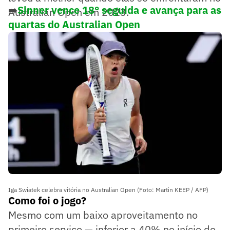
➡️
Sinner vence 18° seguida e avança para as
Australian Open em 2023.
quartas do Australian Open
Iga Swiatek celebra vitória no Australian Open (Foto: Martin KEEP / AFP)
Como foi o jogo?
Mesmo com um baixo aproveitamento no
primeiro serviço — inferior a 40% no início do