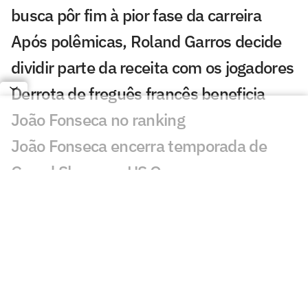
busca pôr fim à pior fase da carreira
Após polêmicas, Roland Garros decide
dividir parte da receita com os jogadores
Derrota de freguês francês beneficia
João Fonseca no ranking
João Fonseca encerra temporada de
Grand Slams no US Open
João Fonseca fatura quarta maior
premiação do ano no UTS Rio
Jornalista faz alerta: 'João Fonseca está
muito longe de ganhar um Grand Slam'
Loio no Lance! vê Guto Miguel com