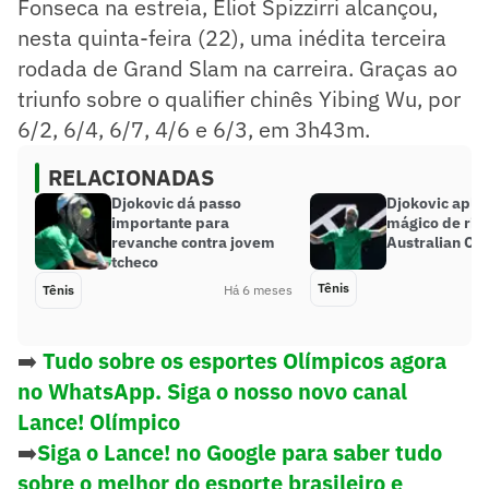
Fonseca na estreia, Eliot Spizzirri alcançou,
nesta quinta-feira (22), uma inédita terceira
rodada de Grand Slam na carreira. Graças ao
triunfo sobre o qualifier chinês Yibing Wu, por
6/2, 6/4, 6/7, 4/6 e 6/3, em 3h43m.
RELACIONADAS
Djokovic dá passo
Djokovic apla
importante para
mágico de riva
revanche contra jovem
Australian Op
tcheco
Tênis
Tênis
Há 6 meses
➡️
Tudo sobre os esportes Olímpicos agora
no WhatsApp. Siga o nosso novo canal
Lance! Olímpico
➡️
Siga o Lance! no Google para saber tudo
sobre o melhor do esporte brasileiro e