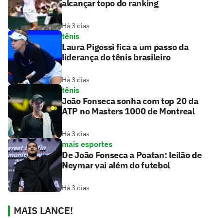
alcançar topo do ranking
Há 3 dias
tênis
Laura Pigossi fica a um passo da
liderança do tênis brasileiro
Há 3 dias
tênis
João Fonseca sonha com top 20 da
ATP no Masters 1000 de Montreal
Há 3 dias
mais esportes
De João Fonseca a Poatan: leilão de
Neymar vai além do futebol
Há 3 dias
MAIS LANCE!