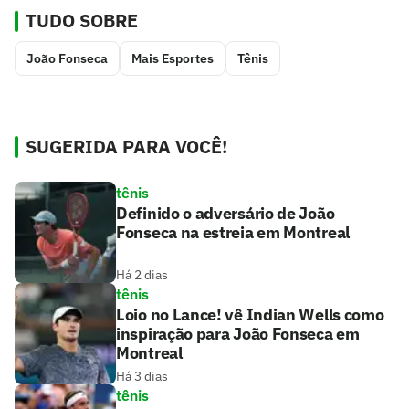
TUDO SOBRE
João Fonseca
Mais Esportes
Tênis
SUGERIDA PARA VOCÊ!
tênis
Definido o adversário de João
Fonseca na estreia em Montreal
Há 2 dias
tênis
Loio no Lance! vê Indian Wells como
inspiração para João Fonseca em
Montreal
Há 3 dias
tênis