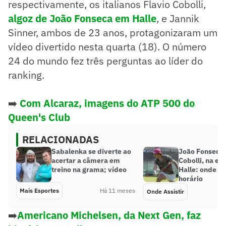
respectivamente, os italianos Flavio Cobolli,
algoz de João Fonseca em Halle
, e Jannik
Sinner, ambos de 23 anos, protagonizaram um
vídeo divertido nesta quarta (18). O número
24 do mundo fez três perguntas ao líder do
ranking.
➡️
Com Alcaraz, imagens do ATP 500 do
Queen's Club
RELACIONADAS
Sabalenka se diverte ao
João Fonseca 
acertar a câmera em
Cobolli, na es
treino na grama; vídeo
Halle: onde ass
horário
Mais Esportes
Há 11 meses
Onde Assistir
➡️
Americano Michelsen, da Next Gen, faz