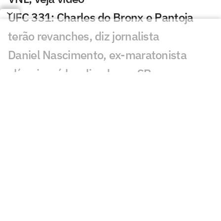
UFC 331: Charles do Bronx e Pantoja
terão revanches, diz jornalista
Daniel Nascimento, ex-maratonista
olímpico, é localizado em SP
Medina planeja pausa em 2027 e põe
em risco vaga olímpica, diz jornal
F1: Piloto da Haas, Bearman estabelece
prazo para Ferrari
UFC: Michael 'PQD' Oliveira estreia com
nocaute em Belgrado
Polônia x EUA na final da VNL