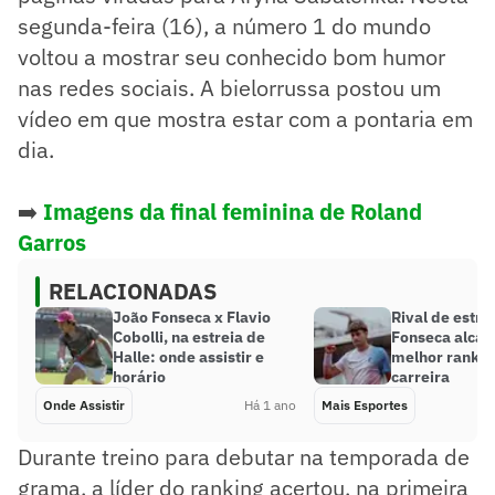
segunda-feira (16), a número 1 do mundo
voltou a mostrar seu conhecido bom humor
nas redes sociais. A bielorrussa postou um
vídeo em que mostra estar com a pontaria em
dia.
➡️
Imagens da final feminina de Roland
Garros
RELACIONADAS
João Fonseca x Flavio
Rival de estre
Cobolli, na estreia de
Fonseca alcan
Halle: onde assistir e
melhor rankin
horário
carreira
Onde Assistir
Há 1 ano
Mais Esportes
Durante treino para debutar na temporada de
grama, a líder do ranking acertou, na primeira