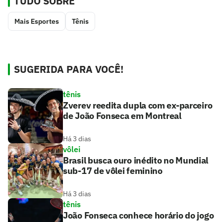
TUDO SOBRE
Mais Esportes
Tênis
SUGERIDA PARA VOCÊ!
tênis
Zverev reedita dupla com ex-parceiro
de João Fonseca em Montreal
Há 3 dias
vôlei
Brasil busca ouro inédito no Mundial
sub-17 de vôlei feminino
Há 3 dias
tênis
João Fonseca conhece horário do jogo